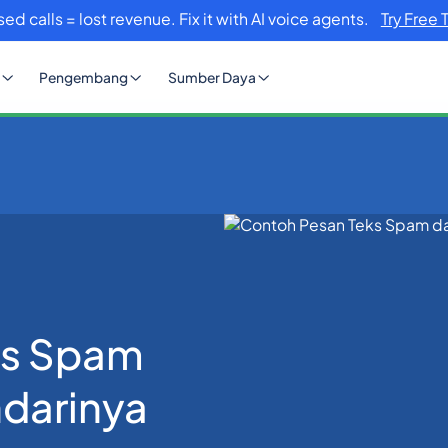
sed calls = lost revenue. Fix it with AI voice agents.
Try Free 
Pengembang
Sumber Daya
n Cara Menghindarinya
ks Spam
darinya