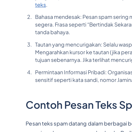
teks
.
Bahasa mendesak: Pesan spam sering m
segera. Frasa seperti “Bertindak Sekar
tanda bahaya.
Tautan yang mencurigakan: Selalu wasp
Mengarahkan kursor ke tautan (jika p
tujuan sebenarnya. Jika terlihat mencur
Permintaan Informasi Pribadi: Organisa
sensitif seperti kata sandi, nomor Jamina
Contoh Pesan Teks S
Pesan teks spam datang dalam berbagai b