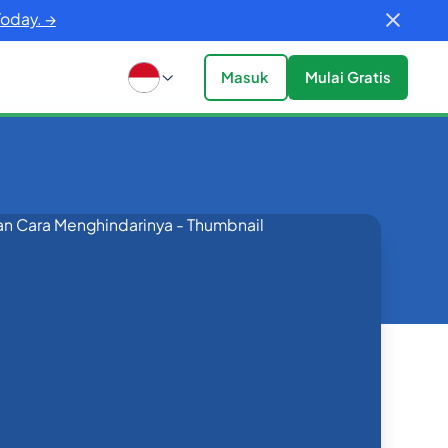
Today. →
Masuk
Mulai Gratis