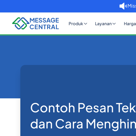
Mis
Produk
Layanan
Harga
Rumah
Blog
Contoh Pesan Teks Spam da
API SMS
Contoh Pesan Te
dan Cara Menghin