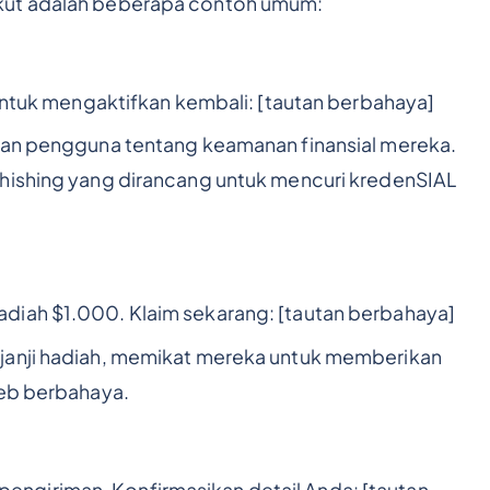
kut adalah beberapa contoh umum:
 untuk mengaktifkan kembali: [tautan berbahaya]
iran pengguna tentang keamanan finansial mereka.
phishing yang dirancang untuk mencuri kredenSIAL
diah $1.000. Klaim sekarang: [tautan berbahaya]
janji hadiah, memikat mereka untuk memberikan
web berbahaya.
ngiriman. Konfirmasikan detail Anda: [tautan