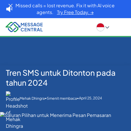
Missed calls = lost revenue. Fix it with AI voice
agents.
Try Free Today. →
Tren SMS untuk Ditonton pada
Rumah
Blog
Lainnya
Tren SMS untuk Ditonton pada tahun 2024
tahun 2024
•
•
April 25, 2024
Mehak Dhingra
5
menit membaca