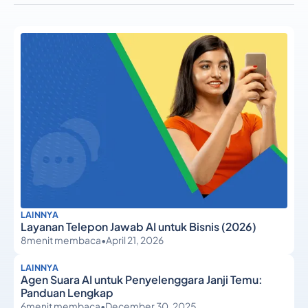
LAINNYA
Layanan Telepon Jawab AI untuk Bisnis (2026)
8
menit membaca
•
April 21, 2026
LAINNYA
Agen Suara AI untuk Penyelenggara Janji Temu:
Panduan Lengkap
6
menit membaca
•
December 30, 2025