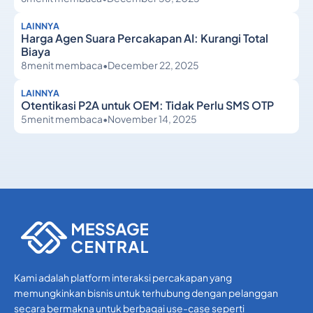
LAINNYA
Harga Agen Suara Percakapan AI: Kurangi Total
Biaya
8
menit membaca
•
December 22, 2025
LAINNYA
Otentikasi P2A untuk OEM: Tidak Perlu SMS OTP
5
menit membaca
•
November 14, 2025
Lainnya
Lainnya
Kami adalah platform interaksi percakapan yang
memungkinkan bisnis untuk terhubung dengan pelanggan
secara bermakna untuk berbagai use-case seperti