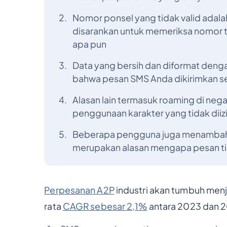
Nomor ponsel yang tidak valid adalah
disarankan untuk memeriksa nomor
apa pun
Data yang bersih dan diformat deng
bahwa pesan SMS Anda dikirimkan 
Alasan lain termasuk roaming di neg
penggunaan karakter yang tidak diizin
Beberapa pengguna juga menambahk
merupakan alasan mengapa pesan ti
Perpesanan A2P
industri akan tumbuh menj
rata
CAGR sebesar 2,1%
antara 2023 dan 20