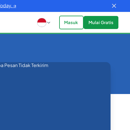
Today. →
Masuk
Mulai Gratis