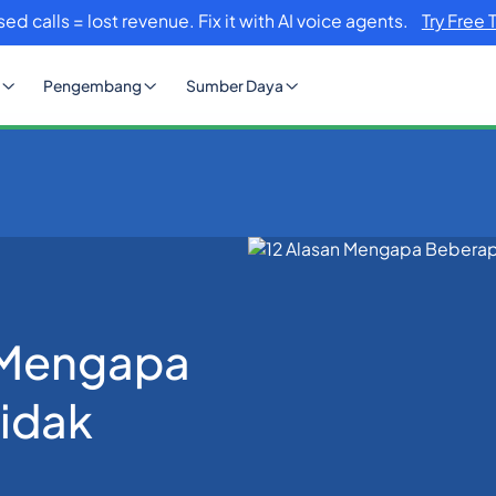
sed calls = lost revenue. Fix it with AI voice agents.
Try Free 
Pengembang
Sumber Daya
Beberapa Pesan Tidak Terkirim
s Mengapa
idak