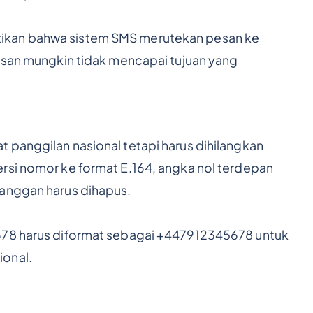
ikan bahwa sistem SMS merutekan pesan ke
pesan mungkin tidak mencapai tujuan yang
 panggilan nasional tetapi harus dihilangkan
rsi nomor ke format E.164, angka nol terdepan
langgan harus dihapus.
678 harus diformat sebagai +447912345678 untuk
ional.