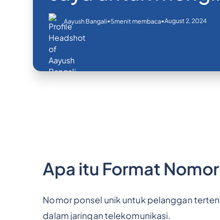
•
•
August 2, 2024
Aayush Bangali
5
menit membaca
Apa itu Format Nomor
Nomor ponsel unik untuk pelanggan terten
dalam jaringan telekomunikasi.