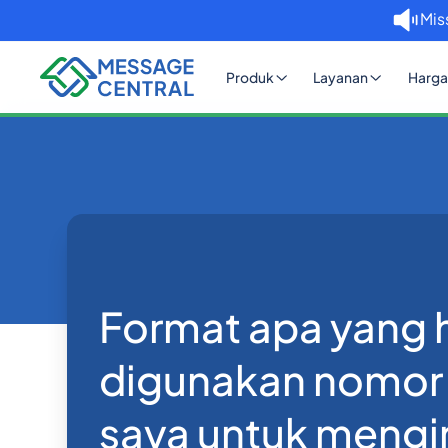
Mis
Produk
Layanan
Harga
Rumah
Blog
Format apa yang harus dig
API SMS
Format apa yang 
digunakan nomor
saya untuk mengi