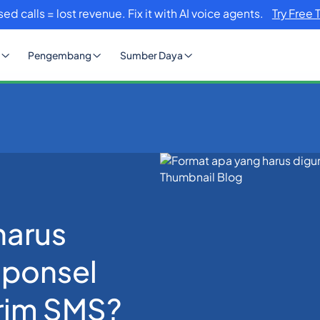
sed calls = lost revenue. Fix it with AI voice agents.
Try Free 
Pengembang
Sumber Daya
unakan nomor ponsel saya untuk mengirim SMS?
harus
 ponsel
rim SMS?