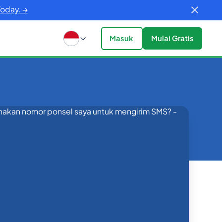
Today. →
Masuk
Mulai Gratis