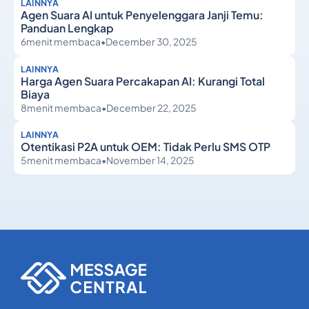
LAINNYA
Agen Suara AI untuk Penyelenggara Janji Temu:
Panduan Lengkap
6
menit membaca
•
December 30, 2025
LAINNYA
Harga Agen Suara Percakapan AI: Kurangi Total
Biaya
8
menit membaca
•
December 22, 2025
LAINNYA
Otentikasi P2A untuk OEM: Tidak Perlu SMS OTP
5
menit membaca
•
November 14, 2025
Lainnya
Lainnya