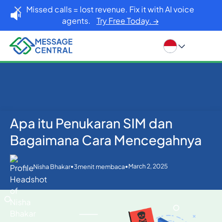
Missed calls = lost revenue. Fix it with AI voice
agents.
Try Free Today. →
Apa itu Penukaran SIM dan
Rumah
Blog
Lainnya
Apa itu Penukaran SIM dan Bagaimana Cara
Bagaimana Cara Mencegahnya
Mencegahnya
•
•
March 2, 2025
Nisha Bhakar
3
menit membaca