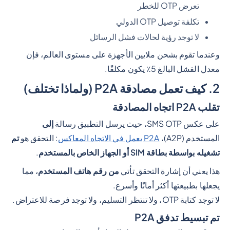
تعرض OTP للخطر
تكلفة توصيل OTP الدولي
لا توجد رؤية لحالات فشل الرسائل
وعندما تقوم بشحن ملايين الأجهزة على مستوى العالم، فإن
معدل الفشل البالغ 5٪ يكون مكلفًا.
2. كيف تعمل مصادقة P2A (ولماذا تختلف)
تقلب P2A اتجاه المصادقة
على عكس SMS OTP، حيث يرسل التطبيق رسالة
إلى
المستخدم (A2P)،
P2A يعمل في الاتجاه المعاكس
: التحقق هو
تم
تشغيله بواسطة بطاقة SIM أو الجهاز الخاص بالمستخدم
.
هذا يعني أن إشارة التحقق تأتي
من رقم هاتف المستخدم
، مما
يجعلها بطبيعتها أكثر أمانًا وأسرع.
لا توجد كتابة OTP، ولا تنتظر التسليم، ولا توجد فرصة للاعتراض.
تم تبسيط تدفق P2A