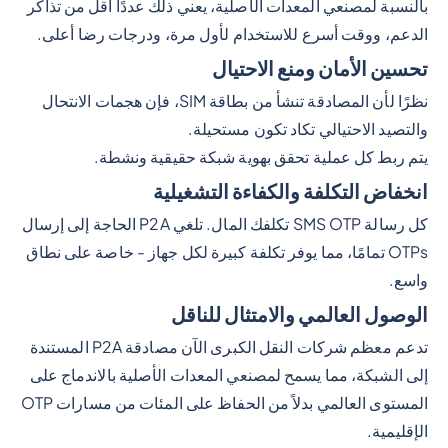
بالنسبة لمصنعي المعدات الأصلية، يعني ذلك عددًا أقل من تذاكر
الدعم، ووقت أسرع للاستخدام لأول مرة، ودرجات رضا أعلى.
تحسين الأمان ومنع الاحتيال
نظرًا لأن المصادقة تنشأ من بطاقة SIM، فإن هجمات الانتحال
والتصيد الاحتيالي تكاد تكون مستحيلة.
يتم ربط كل عملية تحقق بهوية شبكة حقيقية ونشطة.
انخفاض التكلفة والكفاءة التشغيلية
كل رسالة SMS OTP تكلفك المال. تلغي P2A الحاجة إلى إرسال
OTPs تمامًا، مما يوفر تكلفة كبيرة لكل جهاز - خاصة على نطاق
واسع.
الوصول العالمي والامتثال للناقل
تدعم معظم شركات النقل الكبرى الآن مصادقة P2A المستندة
إلى الشبكة، مما يسمح لمصنعي المعدات الأصلية بالاندماج على
المستوى العالمي بدلاً من الحفاظ على المئات من مسارات OTP
الإقليمية.