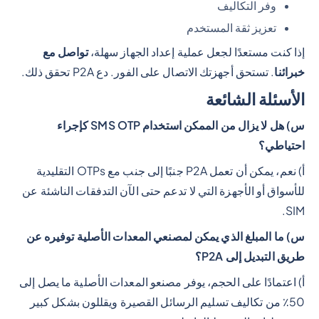
وفر التكاليف
تعزيز ثقة المستخدم
إذا كنت مستعدًا لجعل عملية إعداد الجهاز سهلة،
تواصل مع
خبرائنا
. تستحق أجهزتك الاتصال على الفور. دع P2A تحقق ذلك.
الأسئلة الشائعة
س) هل لا يزال من الممكن استخدام SMS OTP كإجراء
احتياطي؟
أ) نعم، يمكن أن تعمل P2A جنبًا إلى جنب مع OTPs التقليدية
للأسواق أو الأجهزة التي لا تدعم حتى الآن التدفقات الناشئة عن
SIM.
س) ما المبلغ الذي يمكن لمصنعي المعدات الأصلية توفيره عن
طريق التبديل إلى P2A؟
أ) اعتمادًا على الحجم، يوفر مصنعو المعدات الأصلية ما يصل إلى
50٪ من تكاليف تسليم الرسائل القصيرة ويقللون بشكل كبير