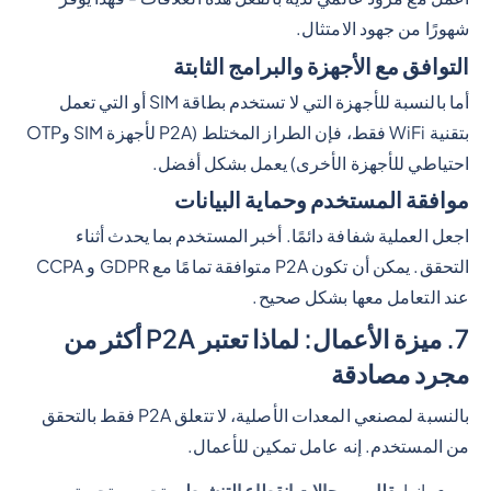
شهورًا من جهود الامتثال.
التوافق مع الأجهزة والبرامج الثابتة
أما بالنسبة للأجهزة التي لا تستخدم بطاقة SIM أو التي تعمل
بتقنية WiFi فقط، فإن الطراز المختلط (P2A لأجهزة SIM وOTP
احتياطي للأجهزة الأخرى) يعمل بشكل أفضل.
موافقة المستخدم وحماية البيانات
اجعل العملية شفافة دائمًا. أخبر المستخدم بما يحدث أثناء
التحقق. يمكن أن تكون P2A متوافقة تمامًا مع GDPR و CCPA
عند التعامل معها بشكل صحيح.
7. ميزة الأعمال: لماذا تعتبر P2A أكثر من
مجرد مصادقة
بالنسبة لمصنعي المعدات الأصلية، لا تتعلق P2A فقط بالتحقق
من المستخدم. إنه عامل تمكين للأعمال.