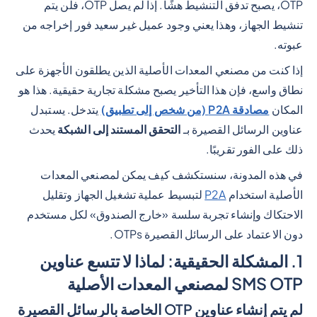
OTP، يصبح تدفق التنشيط هشًا. إذا لم يصل OTP، فلن يتم
تنشيط الجهاز، وهذا يعني وجود عميل غير سعيد فور إخراجه من
عبوته.
إذا كنت من مصنعي المعدات الأصلية الذين يطلقون الأجهزة على
نطاق واسع، فإن هذا التأخير يصبح مشكلة تجارية حقيقية. هذا هو
المكان
مصادقة P2A (من شخص إلى تطبيق)
يتدخل. يستبدل
عناوين الرسائل القصيرة بـ
التحقق المستند إلى الشبكة
يحدث
ذلك على الفور تقريبًا.
في هذه المدونة، سنستكشف كيف يمكن لمصنعي المعدات
الأصلية استخدام
P2A
لتبسيط عملية تشغيل الجهاز وتقليل
الاحتكاك وإنشاء تجربة سلسة «خارج الصندوق» لكل مستخدم
دون الاعتماد على الرسائل القصيرة OTPs.
1. المشكلة الحقيقية: لماذا لا تتسع عناوين
SMS OTP لمصنعي المعدات الأصلية
لم يتم إنشاء عناوين OTP الخاصة بالرسائل القصيرة