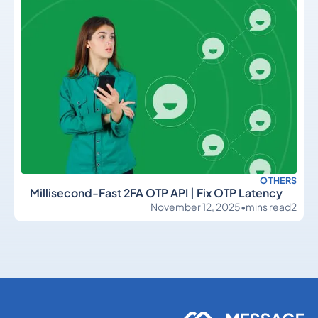
OTHERS
Millisecond-Fast 2FA OTP API | Fix OTP Latency
November 12, 2025
•
mins read
2
Others
Others