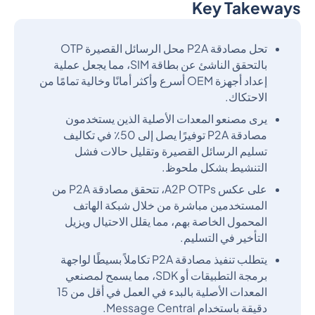
Key Takeways
Heading 2
تحل مصادقة P2A محل الرسائل القصيرة OTP
بالتحقق الناشئ عن بطاقة SIM، مما يجعل عملية
إعداد أجهزة OEM أسرع وأكثر أمانًا وخالية تمامًا من
الاحتكاك.
يرى مصنعو المعدات الأصلية الذين يستخدمون
مصادقة P2A توفيرًا يصل إلى 50٪ في تكاليف
تسليم الرسائل القصيرة وتقليل حالات فشل
التنشيط بشكل ملحوظ.
على عكس A2P OTPs، تتحقق مصادقة P2A من
المستخدمين مباشرة من خلال شبكة الهاتف
المحمول الخاصة بهم، مما يقلل الاحتيال ويزيل
التأخير في التسليم.
يتطلب تنفيذ مصادقة P2A تكاملاً بسيطًا لواجهة
برمجة التطبيقات أو SDK، مما يسمح لمصنعي
المعدات الأصلية بالبدء في العمل في أقل من 15
دقيقة باستخدام Message Central.