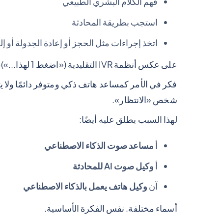
فهم الكلام البشري الطبيعي
استجب بطريقة المحادثة
اتخذ إجراءات مثل الحجز أو إعادة الجدولة أو إلغ
على عكس أنظمة IVR التقليدية («اضغط 1 لهذا...»)، وكيل صوت AI
فكر في الأمر كمساعد هاتف ذكي ومتوفر دائمًا ولا يتعب
شخص «الانتظار».
لهذا السبب يطلق عليه أيضًا:
أ
مساعد صوت الذكاء الاصطناعي
أ
وكيل صوت AI للمحادثة
آن
وكيل هاتف يعمل بالذكاء الاصطناعي
أسماء مختلفة. نفس الفكرة الأساسية.