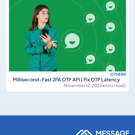
OTHERS
Millisecond-Fast 2FA OTP API | Fix OTP Latency
November 12, 2025
•
mins read
2
Others
Others