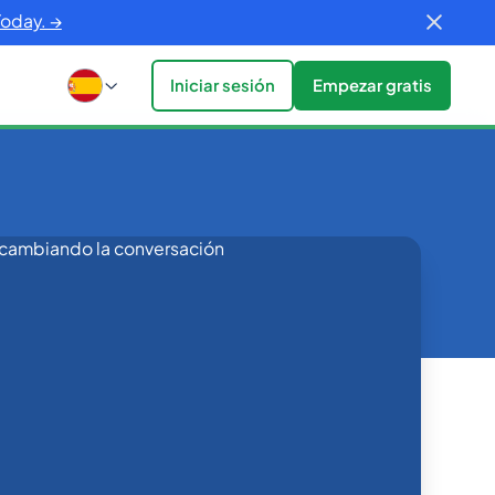
Today. →
Iniciar sesión
Empezar gratis