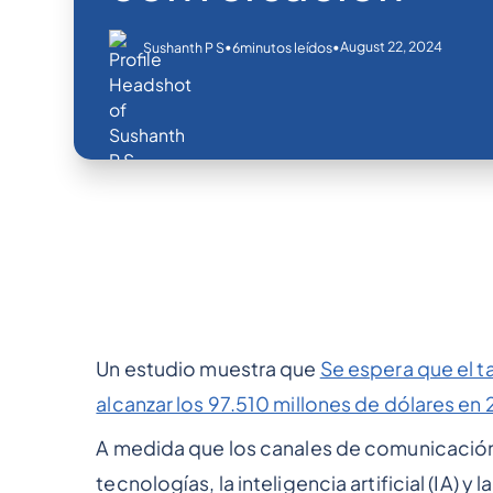
•
•
August 22, 2024
Sushanth P S
6
minutos leídos
Un estudio muestra que
Se espera que el 
alcanzar los 97.510 millones de dólares en
A medida que los canales de comunicació
tecnologías, la inteligencia artificial (IA)