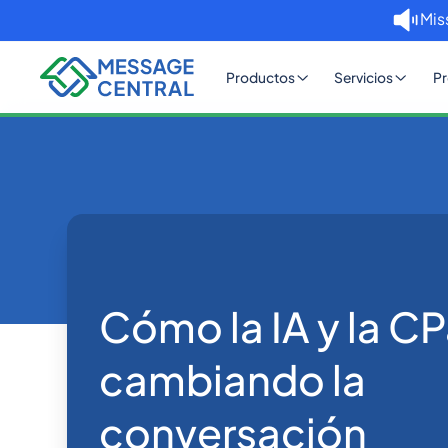
Mis
Productos
Servicios
Pr
Inicio
Blog
Cómo la IA y la CPaaS están
SMS APIs
Cómo la IA y la C
cambiando la
conversación