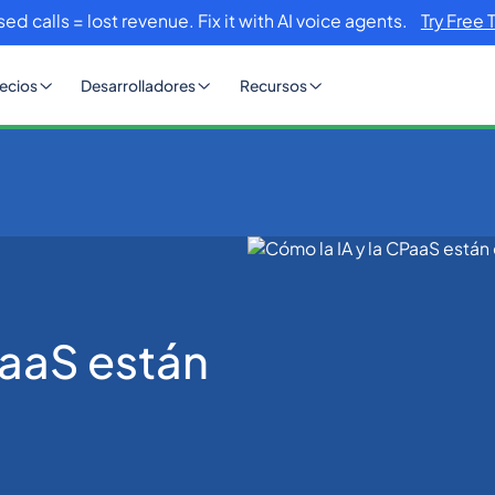
sed calls = lost revenue. Fix it with AI voice agents.
Try Free 
ecios
Desarrolladores
Recursos
 cambiando la conversación
PaaS están