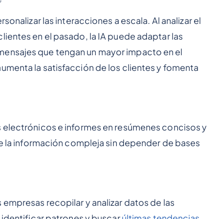
sonalizar las interacciones a escala. Al analizar el
lientes en el pasado, la IA puede adaptar las
mensajes que tengan un mayor impacto en el
umenta la satisfacción de los clientes y fomenta
s electrónicos e informes en resúmenes concisos y
 de la información compleja sin depender de bases
 empresas recopilar y analizar datos de las
 identificar patrones y buscar
últimas tendencias