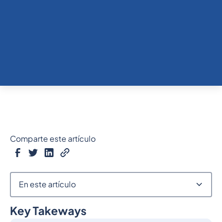
Comparte este artículo
En este artículo
Key Takeways
Epígrafe 2