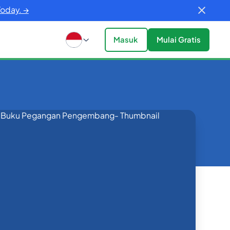
Today. →
Masuk
Mulai Gratis