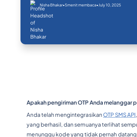
•
•
July 10, 2025
Nisha Bhakar
5
menit membaca
Apakah pengiriman OTP Anda melanggar p
Anda telah mengintegrasikan
OTP SMS API
yang berhasil, dan semuanya terlihat semp
menunggu kode yang tidak pernah datang.