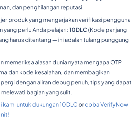
nan, dan penghilangan reputasi.
er produk yang mengerjakan verifikasi pengguna
m yang perlu Anda pelajari:
10DLC
(Kode panjang
 yang harus ditentang — ini adalah tulang punggung
kan memeriksa alasan dunia nyata mengapa OTP
ama dan kode kesalahan, dan membagikan
n pergi dengan aliran debug penuh, tips yang dapat
 melewati bagian yang sulit.
i kami untuk dukungan 10DLC
or
coba VerifyNow
nit!