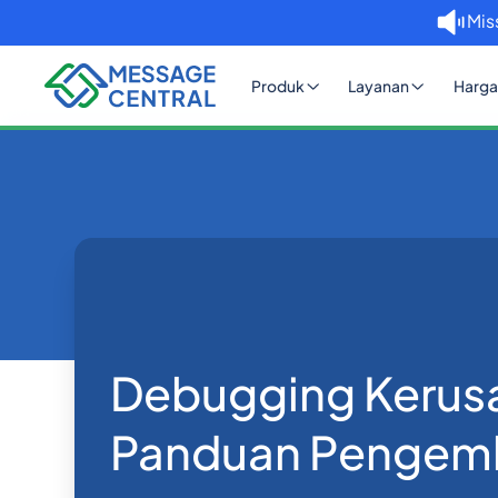
Mis
Produk
Layanan
Harga
Tidak ada item yang ditemukan.
Rumah
Blog
Debugging Kerus
Panduan Pengem