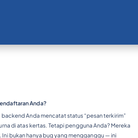
endaftaran Anda?
, backend Anda mencatat status “pesan terkirim”
urna di atas kertas. Tetapi pengguna Anda? Mereka
 Ini bukan hanya bug yang mengganggu — ini