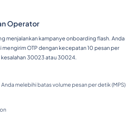
an Operator
ang menjalankan kampanye onboarding flash. Anda
i mengirim OTP dengan kecepatan 10 pesan per
an kesalahan 30023 atau 30024.
a Anda melebihi batas volume pesan per detik (MPS)
zon