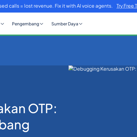
sed calls = lost revenue. Fix it with AI voice agents.
Try Free 
Pengembang
Sumber Daya
Debugging Kerusakan OTP: Panduan Pengembang
akan OTP:
bang