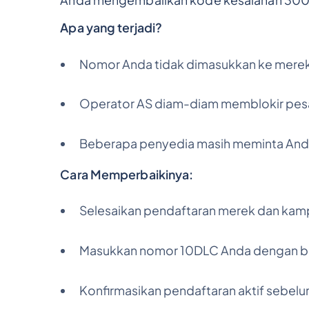
Anda mengembalikan kode kesalahan 300
Apa yang terjadi?
Nomor Anda tidak dimasukkan ke merek 
Operator AS diam-diam memblokir pesan
Beberapa penyedia masih meminta Anda
Cara Memperbaikinya:
Selesaikan pendaftaran merek dan kam
Masukkan nomor 10DLC Anda dengan b
Konfirmasikan pendaftaran aktif sebel