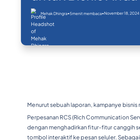
•
•
November 18, 2024
Mehak Dhingra
5
menit membaca
Menurut sebuah laporan, kampanye bisni
Perpesanan RCS (Rich Communication Serv
dengan menghadirkan fitur-fitur canggih s
tombol interaktif ke pesan seluler. Sebaga