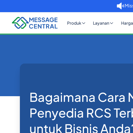
Mis
Produk
Layanan
Harga
Rumah
Blog
Bagaimana Cara Memilih Pen
Lainnya
Bagaimana Cara 
Penyedia RCS Ter
untuk Bisnis Anda