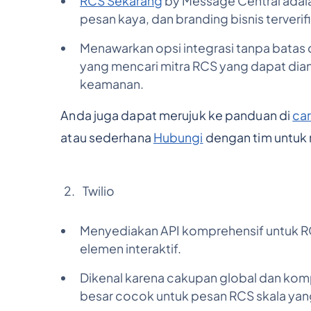
RCS Sekarang
by Message Central adala
pesan kaya, dan branding bisnis terverif
Menawarkan opsi integrasi tanpa batas d
yang mencari mitra RCS yang dapat di
keamanan.
Anda juga dapat merujuk ke panduan di
ca
atau sederhana
Hubungi
dengan tim untuk
Twilio
Menyediakan API komprehensif untuk R
elemen interaktif.
Dikenal karena cakupan global dan kompat
besar cocok untuk pesan RCS skala yan