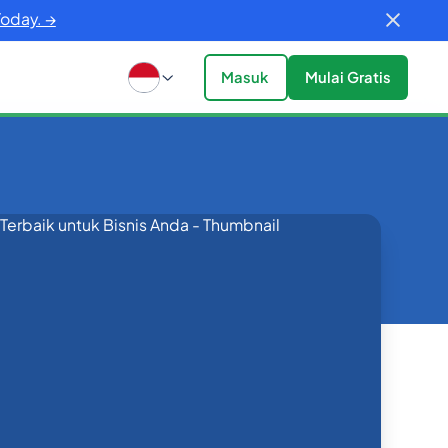
Today. →
Masuk
Mulai Gratis