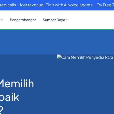
sed calls = lost revenue. Fix it with AI voice agents.
Try Free 
Pengembang
Sumber Daya
yedia RCS Terbaik untuk Bisnis Anda?
Memilih
baik
?