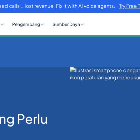
sed calls = lost revenue. Fix it with AI voice agents.
Try Free 
Pengembang
Sumber Daya
 Apa yang Perlu Diketahui Bisnis
ng Perlu