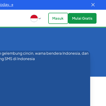
Today. →
Masuk
Mulai Gratis