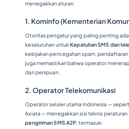
menegakkan aturan.
1. Kominfo (Kementerian Komuni
Otoritas pengatur yang paling penting ad
keseluruhan untuk
Kepatuhan SMS dan tele
kebijakan pencegahan spam, pendaftaran I
juga memastikan bahwa operator menerap
dari penipuan.
2. Operator Telekomunikasi
Operator seluler utama Indonesia — seper
Axiata — menegakkan sisi teknis peratur
pengiriman SMS A2P
, termasuk: