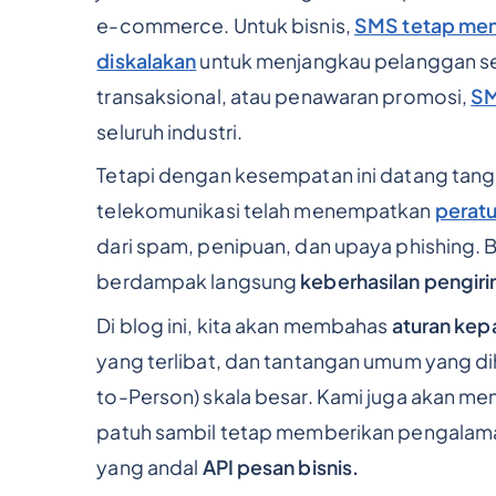
e-commerce. Untuk bisnis,
SMS tetap menj
diskalakan
untuk menjangkau pelanggan sec
transaksional, atau penawaran promosi,
SM
seluruh industri.
Tetapi dengan kesempatan ini datang tang
telekomunikasi telah menempatkan
peratu
dari spam, penipuan, dan upaya phishing. 
berdampak langsung
keberhasilan pengir
Di blog ini, kita akan membahas
aturan kep
yang terlibat, dan tantangan umum yang di
to-Person) skala besar. Kami juga akan m
patuh sambil tetap memberikan pengalama
yang andal
API pesan bisnis.