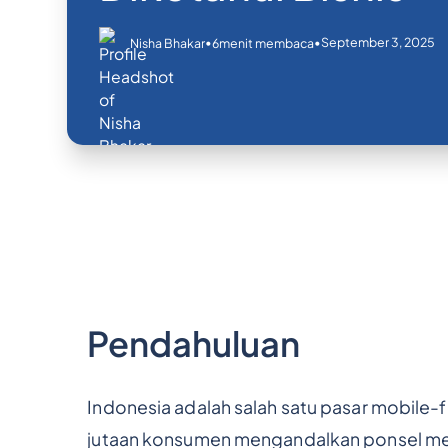
•
•
September 3, 2025
Nisha Bhakar
6
menit membaca
Pendahuluan
Indonesia adalah salah satu pasar mobile-f
jutaan konsumen mengandalkan ponsel mere