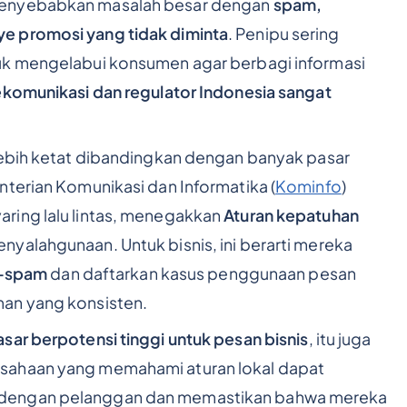
menyebabkan masalah besar dengan
spam,
e promosi yang tidak diminta
. Penipu sering
uk mengelabui konsumen agar berbagi informasi
ekomunikasi dan regulator Indonesia sangat
ebih ketat dibandingkan dengan banyak pasar
nterian Komunikasi dan Informatika (
Kominfo
)
ring lalu lintas, menegakkan
Aturan kepatuhan
nyalahgunaan. Untuk bisnis, ini berarti mereka
i-spam
dan daftarkan kasus penggunaan pesan
an yang konsisten.
asar berpotensi tinggi untuk pesan bisnis
, itu juga
sahaan yang memahami aturan lokal dapat
 dengan pelanggan dan memastikan bahwa mereka