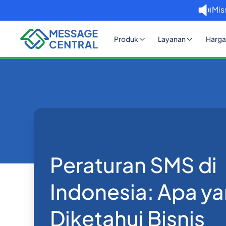
Mis
Produk
Layanan
Harga
Rumah
Blog
Peraturan SMS di Indonesia:
API SMS
Peraturan SMS di
Indonesia: Apa ya
Diketahui Bisnis