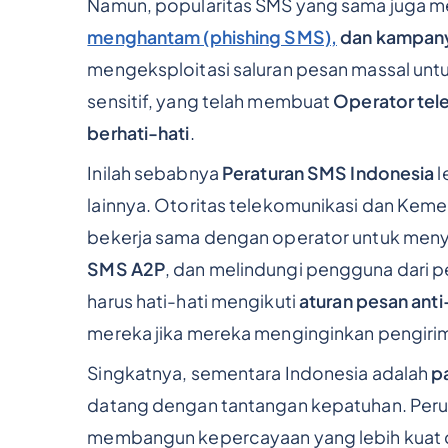
Namun, popularitas SMS yang sama juga 
menghantam (phishing SMS),
dan kampany
mengeksploitasi saluran pesan massal unt
sensitif, yang telah membuat
Operator tel
berhati-hati
.
Inilah sebabnya
Peraturan SMS Indonesia
l
lainnya. Otoritas telekomunikasi dan Keme
bekerja sama dengan operator untuk menya
SMS A2P
, dan melindungi pengguna dari pe
harus hati-hati mengikuti
aturan pesan ant
mereka jika mereka menginginkan pengirim
Singkatnya, sementara Indonesia adalah
p
datang dengan tantangan kepatuhan. Peru
membangun kepercayaan yang lebih kuat