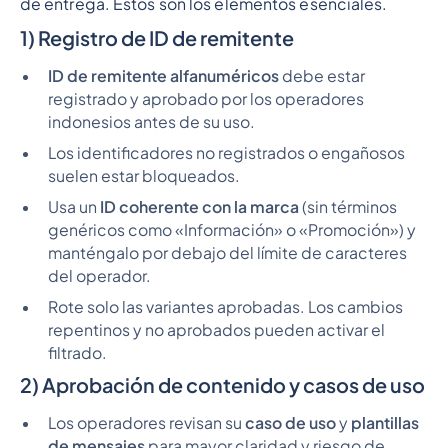
de entrega. Estos son los elementos esenciales.
1) Registro de ID de remitente
ID de remitente alfanuméricos
debe estar
registrado y aprobado por los operadores
indonesios antes de su uso.
Los identificadores no registrados o engañosos
suelen estar bloqueados.
Usa un
ID coherente con la marca
(sin términos
genéricos como «Información» o «Promoción») y
manténgalo por debajo del límite de caracteres
del operador.
Rote solo las variantes aprobadas. Los cambios
repentinos y no aprobados pueden activar el
filtrado.
2) Aprobación de contenido y casos de uso
Los operadores revisan su
caso de uso
y
plantillas
de mensajes
para mayor claridad y riesgo de