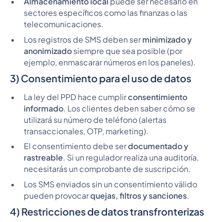
Almacenamiento local
puede ser necesario en
sectores específicos como las finanzas o las
telecomunicaciones.
Los registros de SMS deben ser
minimizado y
anonimizado
siempre que sea posible (por
ejemplo, enmascarar números en los paneles).
3) Consentimiento para el uso de datos
La ley del PPD hace cumplir
consentimiento
informado
. Los clientes deben saber cómo se
utilizará su número de teléfono (alertas
transaccionales, OTP, marketing).
El consentimiento debe ser
documentado y
rastreable
. Si un regulador realiza una auditoría,
necesitarás un comprobante de suscripción.
Los SMS enviados sin un consentimiento válido
pueden provocar
quejas, filtros y sanciones
.
4) Restricciones de datos transfronterizas