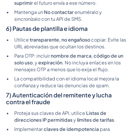
suprimir
el futuro envía a ese número.
Mantenga un
No contactar
enuméralo y
sincronízalo con tu API de SMS.
6) Pautas de plantilla e idioma
Utilice
transparente, no engañoso
copiar. Evite las
URL abreviadas que ocultan los destinos.
Para OTP: incluir
nombre de marca
,
código de un
solo uso
, y
expiración
. No incluya enlaces en los
mensajes OTP a menos que lo exija el flujo.
La compatibilidad con el idioma local mejora la
confianza y reduce las denuncias de spam.
7) Autenticación del remitente y lucha
contra el fraude
Proteja sus claves de API, utilice
Listas de
direcciones IP permitidas
y
límites de tarifas
.
Implementar
claves de idempotencia
para