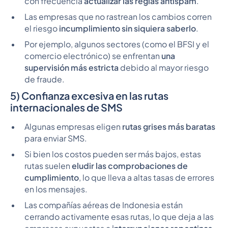
con frecuencia
actualizar las reglas antispam
.
Las empresas que no rastrean los cambios corren
el riesgo
incumplimiento sin siquiera saberlo
.
Por ejemplo, algunos sectores (como el BFSI y el
comercio electrónico) se enfrentan
una
supervisión más estricta
debido al mayor riesgo
de fraude.
5) Confianza excesiva en las rutas
internacionales de SMS
Algunas empresas eligen
rutas grises más baratas
para enviar SMS.
Si bien los costos pueden ser más bajos, estas
rutas suelen
eludir las comprobaciones de
cumplimiento
, lo que lleva a altas tasas de errores
en los mensajes.
Las compañías aéreas de Indonesia están
cerrando activamente esas rutas, lo que deja a las