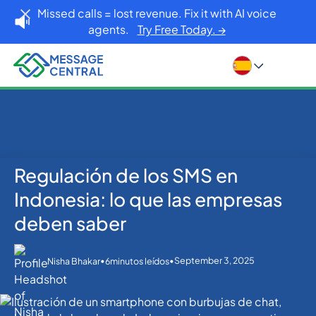
Missed calls = lost revenue. Fix it with AI voice
agents.
Try Free Today. →
Regulación de los SMS en
Inicio
Blog
SMS APIs
Regulación de los SMS en Indonesia: lo que las
Indonesia: lo que las empresas
empresas deben saber
deben saber
•
•
September 3, 2025
Nisha Bhakar
6
minutos leídos