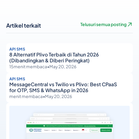
Artikel terkait
Telusuri semua posting
API SMS
8 Alternatif Plivo Terbaik di Tahun 2026
(Dibandingkan & Diberi Peringkat)
15
menit membaca
•
May 20, 2026
API SMS
MessageCentral vs Twilio vs Plivo: Best CPaaS
for OTP, SMS & WhatsApp in 2026
menit membaca
•
May 20, 2026