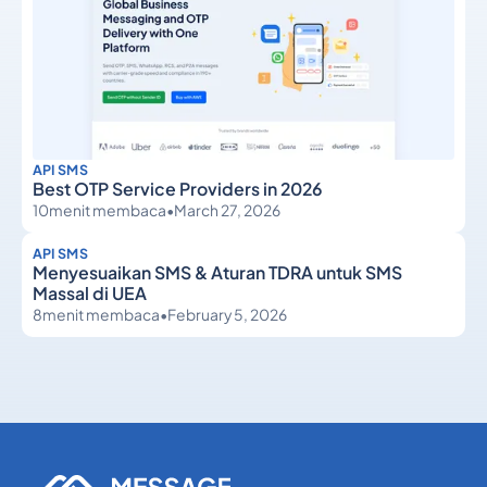
API SMS
Best OTP Service Providers in 2026
10
menit membaca
•
March 27, 2026
API SMS
Menyesuaikan SMS & Aturan TDRA untuk SMS
Massal di UEA
8
menit membaca
•
February 5, 2026
API SMS
API SMS