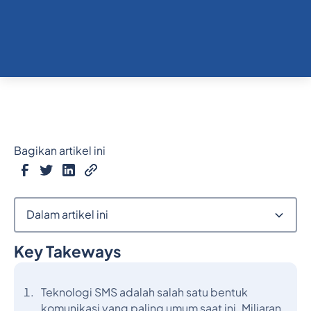
Bagikan artikel ini
Dalam artikel ini
Key Takeways
Judul 2
Teknologi SMS adalah salah satu bentuk
komunikasi yang paling umum saat ini. Miliaran