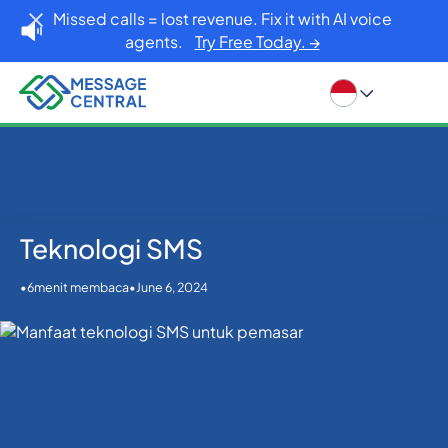
Missed calls = lost revenue. Fix it with AI voice
agents.
Try Free Today. →
Teknologi SMS
Rumah
Blog
Teknologi SMS
API SMS
•
•
June 6, 2024
6
menit membaca