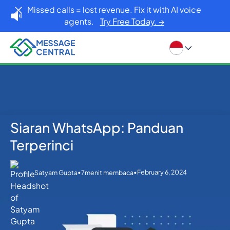
Missed calls = lost revenue. Fix it with AI voice
agents.
Try Free Today. →
Siaran WhatsApp: Panduan
Rumah
Blog
Whatsapp
Siaran WhatsApp: Panduan Terperinci
Terperinci
•
•
February 6, 2024
Satyam Gupta
7
menit membaca