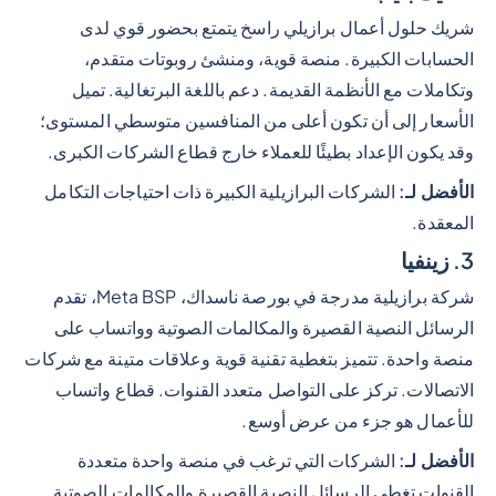
شريك حلول أعمال برازيلي راسخ يتمتع بحضور قوي لدى
الحسابات الكبيرة. منصة قوية، ومنشئ روبوتات متقدم،
وتكاملات مع الأنظمة القديمة. دعم باللغة البرتغالية. تميل
الأسعار إلى أن تكون أعلى من المنافسين متوسطي المستوى؛
وقد يكون الإعداد بطيئًا للعملاء خارج قطاع الشركات الكبرى.
الأفضل لـ:
الشركات البرازيلية الكبيرة ذات احتياجات التكامل
المعقدة.
3. زينفيا
شركة برازيلية مدرجة في بورصة ناسداك، Meta BSP، تقدم
الرسائل النصية القصيرة والمكالمات الصوتية وواتساب على
منصة واحدة. تتميز بتغطية تقنية قوية وعلاقات متينة مع شركات
الاتصالات. تركز على التواصل متعدد القنوات. قطاع واتساب
للأعمال هو جزء من عرض أوسع.
الأفضل لـ:
الشركات التي ترغب في منصة واحدة متعددة
القنوات تغطي الرسائل النصية القصيرة والمكالمات الصوتية