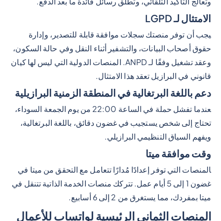
وتعالج التأكيد التلقائي، وتطلق رسائل فائدة ما بعد الدفع.
الامتثال لـ LGPD
يجب أن توفر منصتك سجلات موافقة قابلة للتصدير، وإدارة
حقوق أصحاب البيانات، والتشفير أثناء النقل وفي حالة السكون،
وعقد تشغيل وفقًا لـ ANPD. المنصات الدولية التي ليس لها كيان
قانوني في البرازيل تعقد هذا الامتثال.
دعم باللغة البرتغالية في المنطقة الزمنية البرازيلية
عندما تفشل حملة في الساعة 22:00 من يوم الجمعة السوداء،
تحتاج إلى شخص يستجيب في غضون دقائق، باللغة البرتغالية،
ويفهم السياق التنظيمي البرازيلي.
وقت موافقة ميتا
المنصات التي توفر إعدادًا مُدارًا تتعامل مع التحقق من ميتا في
غضون 1 إلى 5 أيام عمل. تتركك منصات الخدمة الذاتية تتنقل في
ميتا بمفردك، مما يستغرق من 2 إلى 6 أسابيع.
المنصات الثماني الرئيسية لواتساب للأعمال