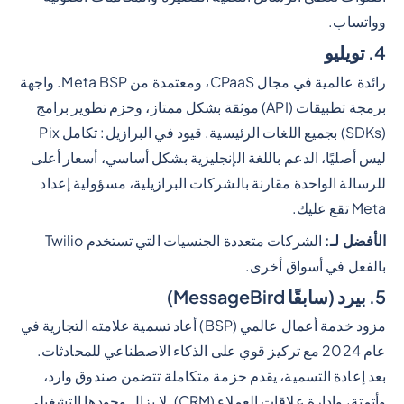
وواتساب.
4. تويليو
رائدة عالمية في مجال CPaaS، ومعتمدة من Meta BSP. واجهة
برمجة تطبيقات (API) موثقة بشكل ممتاز، وحزم تطوير برامج
(SDKs) بجميع اللغات الرئيسية. قيود في البرازيل: تكامل Pix
ليس أصليًا، الدعم باللغة الإنجليزية بشكل أساسي، أسعار أعلى
للرسالة الواحدة مقارنة بالشركات البرازيلية، مسؤولية إعداد
Meta تقع عليك.
الأفضل لـ:
الشركات متعددة الجنسيات التي تستخدم Twilio
بالفعل في أسواق أخرى.
5. بيرد (سابقًا MessageBird)
مزود خدمة أعمال عالمي (BSP) أعاد تسمية علامته التجارية في
عام 2024 مع تركيز قوي على الذكاء الاصطناعي للمحادثات.
بعد إعادة التسمية، يقدم حزمة متكاملة تتضمن صندوق وارد،
وأتمتة، وإدارة علاقات العملاء (CRM). لا يزال وجودها التشغيلي