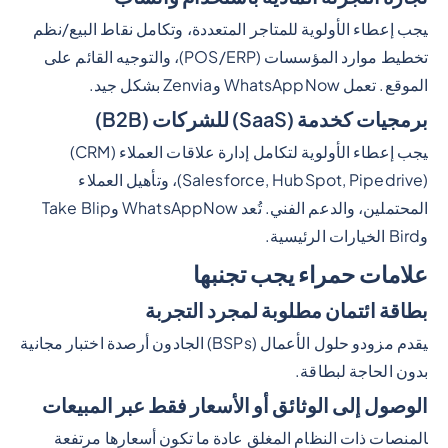
يجب إعطاء الأولوية للمتاجر المتعددة، وتكامل نقاط البيع/نظم
تخطيط موارد المؤسسات (POS/ERP)، والتوجيه القائم على
الموقع. تعمل WhatsAppNow وZenvia بشكل جيد.
برمجيات كخدمة (SaaS) للشركات (B2B)
يجب إعطاء الأولوية لتكامل إدارة علاقات العملاء (CRM)
(Salesforce, HubSpot, Pipedrive)، وتأهيل العملاء
المحتملين، والدعم الفني. تُعد WhatsAppNow وTake Blip
وBird الخيارات الرئيسية.
علامات حمراء يجب تجنبها
بطاقة ائتمان مطلوبة لمجرد التجربة
يقدم مزودو حلول الأعمال (BSPs) الجادون أرصدة اختبار مجانية
بدون الحاجة لبطاقة.
الوصول إلى الوثائق أو الأسعار فقط عبر المبيعات
المنصات ذات النظام المغلق عادة ما تكون أسعارها مرتفعة