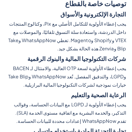
توصيات خاصة بالقطاع
التجارة الإلكترونية والأسواق
يجب إعطاء الأولوية للتكامل الأصلي مع Pix، وكتالوج المنتجات
داخل الدردشة، واستعادة سلة التسوق تلقائيًا، والموصلات مع
VTEX وShopify وMagento. تغطي WhatsAppNow وTake
Blip وZenvia هذه الحالة بشكل جيد.
شركات التكنولوجيا المالية والبنوك الرقمية
يجب إعطاء الأولوية لسعة OTP العالية، والامتثال لـ BACEN
وLGPD، والتدقيق المفصل. تُعد WhatsAppNow وTake Blip
خيارات نموذجية لشركات التكنولوجيا المالية البرازيلية.
الرعاية الصحية والتعليم
يجب إعطاء الأولوية لـ LGPD مع البيانات الحساسة، وقوالب
التذكير، والخدمة البشرية مع اتفاقية مستوى الخدمة (SLA).
تقدم WhatsAppNow إعدادات محددة للبيانات الحساسة.
تجارة التجزئة المادية باستخدام واتساب