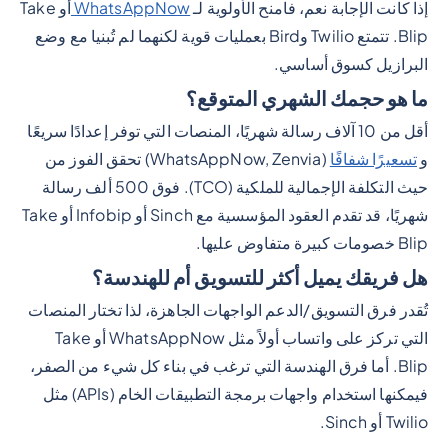
إذا كانت الإجابة نعم، فامنح الأولوية لـ
WhatsAppNow
أو Take
Blip. تتمتع Twilio وBird بعمليات قوية لكنهما لم تُبنيا مع وضع
البرازيل كسوق أساسي.
ما هو حجمك الشهري المتوقع؟
أقل من 10 آلاف رسالة شهريًا، المنصات التي توفر إعدادًا سريعًا
و
تسعيرًا شفافًا
(WhatsAppNow, Zenvia) تحقق الفوز من
حيث التكلفة الإجمالية للملكية (TCO). فوق 500 ألف رسالة
شهريًا، قد تقدم العقود المؤسسية مع Sinch أو Infobip أو Take
Blip خصومات كبيرة متفاوض عليها.
هل فريقك يميل أكثر للتسويق أم للهندسة؟
تُقدر فرق التسويق/الدعم الواجهات الجاهزة، لذا تختار المنصات
التي تركز على واتساب أولاً مثل WhatsAppNow أو Take
Blip. أما فرق الهندسة التي ترغب في بناء كل شيء من الصفر،
فيمكنها استخدام واجهات برمجة التطبيقات الخام (APIs) مثل
Twilio أو Sinch.