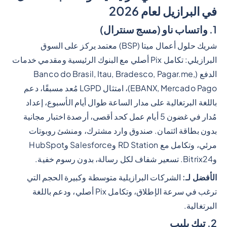
في البرازيل لعام 2026
1. واتساب ناو (مسج سنترال)
شريك حلول أعمال ميتا (BSP) معتمد يركز على السوق
البرازيلي: تكامل Pix أصلي مع البنوك الرئيسية ومقدمي خدمات
الدفع (Banco do Brasil, Itau, Bradesco, Pagar.me,
EBANX, Mercado Pago)، امتثال LGPD مُعد مسبقًا، دعم
باللغة البرتغالية على مدار الساعة طوال أيام الأسبوع، إعداد
مُدار في غضون 5 أيام عمل كحد أقصى، أرصدة اختبار مجانية
بدون بطاقة ائتمان. صندوق وارد مشترك، ومنشئ روبوتات
مرئي، وتكامل مع RD Station وSalesforce وHubSpot
وBitrix24. تسعير شفاف لكل رسالة، بدون رسوم خفية.
الأفضل لـ:
الشركات البرازيلية متوسطة وكبيرة الحجم التي
ترغب في سرعة الإطلاق، وتكامل Pix أصلي، ودعم باللغة
البرتغالية.
2. تيك بليب