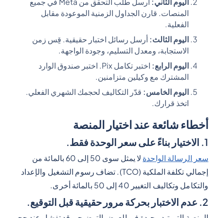
اليوم الثاني:
أرسل طلب التحقق من Meta في جميع
المنصات. قارن الجداول الزمنية الموعودة مقابل
الفعلية.
اليوم الثالث:
أرسل رسائل اختبار حقيقية. قِس زمن
الاستجابة، ومعدل التسليم، وجودة الواجهة.
اليوم الرابع:
اختبر تكامل Pix. اختبر صندوق الوارد
المشترك مع وكيلين متزامنين.
اليوم الخامس:
قدّر التكاليف لحجمك الشهري الفعلي.
اتخذ قرارك.
أخطاء شائعة عند اختيار المنصة
1. الاختيار بناءً على سعر الوحدة فقط.
سعر الرسالة الواحدة
لا يمثل سوى 50 إلى 60 بالمائة من
إجمالي تكلفة الملكية (TCO). تضاف رسوم التشغيل والإعداد
والتكامل وتكاليف التغيير 40 إلى 50 بالمائة أخرى.
2. عدم الاختبار بحركة مرور حقيقية قبل التوقيع.
المنصة التي تبدو جيدة في العرض التوضيحي قد تفشل عند حجم