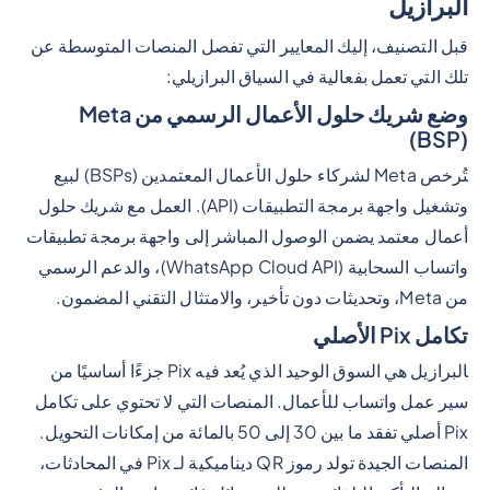
البرازيل
قبل التصنيف، إليك المعايير التي تفصل المنصات المتوسطة عن
تلك التي تعمل بفعالية في السياق البرازيلي:
وضع شريك حلول الأعمال الرسمي من Meta
(BSP)
تُرخص Meta لشركاء حلول الأعمال المعتمدين (BSPs) لبيع
وتشغيل واجهة برمجة التطبيقات (API). العمل مع شريك حلول
أعمال معتمد يضمن الوصول المباشر إلى واجهة برمجة تطبيقات
واتساب السحابية (WhatsApp Cloud API)، والدعم الرسمي
من Meta، وتحديثات دون تأخير، والامتثال التقني المضمون.
تكامل Pix الأصلي
البرازيل هي السوق الوحيد الذي يُعد فيه Pix جزءًا أساسيًا من
سير عمل واتساب للأعمال. المنصات التي لا تحتوي على تكامل
Pix أصلي تفقد ما بين 30 إلى 50 بالمائة من إمكانات التحويل.
المنصات الجيدة تولد رموز QR ديناميكية لـ Pix في المحادثات،