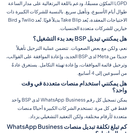
LGPD المكوّن مسبقًا، ودعم باللغة البرتغالية على مدار الساعة
طوال أيام الأسبوع، وتأهيل سريع. بالنسبة للشركات الكبيرة ذات
الاحتياجات المعقدة، يُعد Take Blip بديلاً قويًا. تُعد Twilio و Bird
خيارين للشركات متعددة الجنسيات.
هل يمكنني تبديل BSP بعد بدء التشغيل؟
نعم، ولكن مع بعض الصعوبات. تتضمن عملية الترحيل تأهيلاً
جديدًا من Meta لدى BSP الجديد، وإعادة الموافقة على القوالب،
وترحيل قائمة الموافقات، وإعادة تهيئة التكامل. يستغرق عادةً
من أسبوعين إلى 4 أسابيع.
هل يمكنني استخدام منصات متعددة في وقت
واحد؟
يمكن تسجيل كل رقم WhatsApp Business لدى BSP واحد
فقط في كل مرة. تستخدم الشركات الكبيرة أحيانًا منصات
متعددة لأرقام مختلفة، ولكن التعقيد التشغيلي يزداد.
كم تبلغ تكلفة تبديل منصات WhatsApp Business