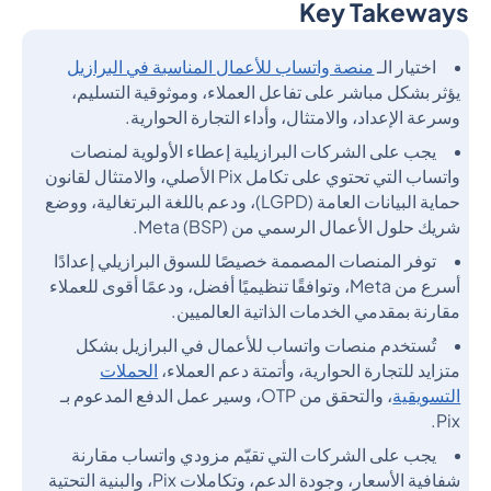
Key Takeways
Heading 2
اختيار الـ
منصة واتساب للأعمال المناسبة في البرازيل
يؤثر بشكل مباشر على تفاعل العملاء، وموثوقية التسليم،
وسرعة الإعداد، والامتثال، وأداء التجارة الحوارية.
يجب على الشركات البرازيلية إعطاء الأولوية لمنصات
واتساب التي تحتوي على تكامل Pix الأصلي، والامتثال لقانون
حماية البيانات العامة (LGPD)، ودعم باللغة البرتغالية، ووضع
شريك حلول الأعمال الرسمي من Meta (BSP).
توفر المنصات المصممة خصيصًا للسوق البرازيلي إعدادًا
أسرع من Meta، وتوافقًا تنظيميًا أفضل، ودعمًا أقوى للعملاء
مقارنة بمقدمي الخدمات الذاتية العالميين.
تُستخدم منصات واتساب للأعمال في البرازيل بشكل
متزايد للتجارة الحوارية، وأتمتة دعم العملاء،
الحملات
التسويقية
، والتحقق من OTP، وسير عمل الدفع المدعوم بـ
Pix.
يجب على الشركات التي تقيّم مزودي واتساب مقارنة
شفافية الأسعار، وجودة الدعم، وتكاملات Pix، والبنية التحتية