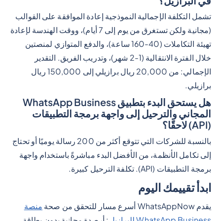
في البرازيل؟
تشمل التكلفة الإجمالية النموذجية إعادة الموافقة على القوالب
(مجانية ولكن تستغرق من يوم إلى 7 أيام)، ووقت الهندسة لإعادة
تهيئة التكاملات (40-160 ساعة)، والدفع المتوازي لمنصتين
خلال الفترة الانتقالية (1-2 شهر)، وتدريب الفريق. التقدير
الإجمالي: من 20,000 ريال برازيلي إلى 150,000 ريال
برازيلي.
هل يستحق البدء بتطبيق WhatsApp Business
المجاني والترحيل إلى واجهة برمجة التطبيقات
(API) لاحقًا؟
بالنسبة للشركات التي تتوقع أكثر من 200 رسالة يوميًا أو تحتاج
إلى تكامل الأنظمة، من الأفضل البدء مباشرةً باستخدام واجهة
برمجة التطبيقات (API). تكلفة الترحيل كبيرة.
ابدأ تقييمك اليوم
يقدم WhatsAppNow أسرع مسار للتحقق من صحة
منصة
WhatsApp Business للبرازيل
: أرصدة مجانية بدون بطاقة