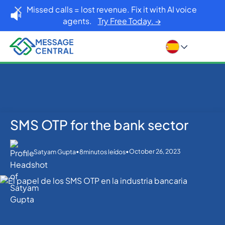
Missed calls = lost revenue. Fix it with AI voice
agents.
Try Free Today. →
SMS OTP for the bank sector
Inicio
Blog
OTP SMS Verification
SMS OTP for the bank sector
•
•
October 26, 2023
Satyam Gupta
8
minutos leídos