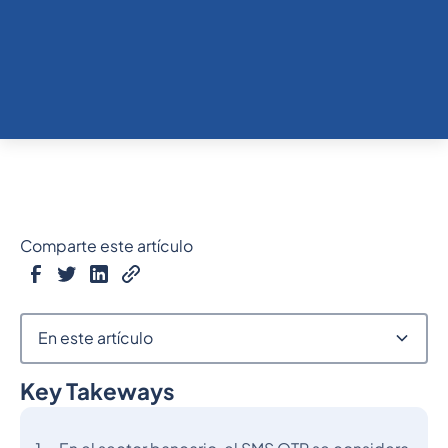
Comparte este artículo
En este artículo
Key Takeways
Epígrafe 2