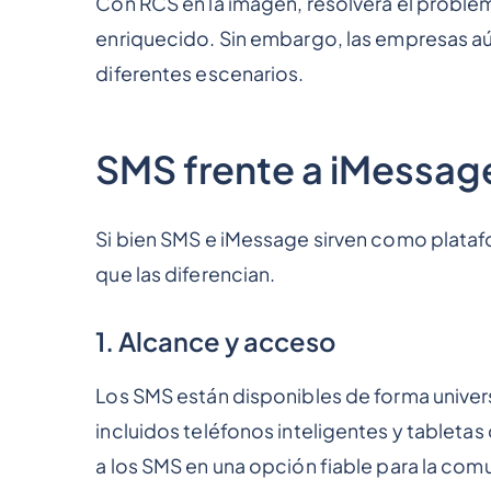
Con RCS en la imagen, resolverá el probl
enriquecido. Sin embargo, las empresas a
diferentes escenarios.
SMS frente a iMessag
Si bien SMS e iMessage sirven como platafo
que las diferencian.
1. Alcance y acceso
Los SMS están disponibles de forma univer
incluidos teléfonos inteligentes y tabletas
a los SMS en una opción fiable para la co