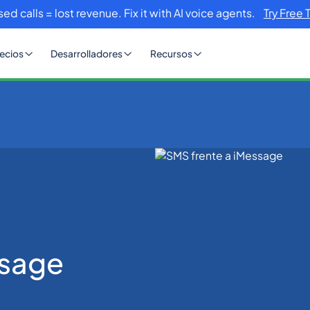
sed calls = lost revenue. Fix it with AI voice agents.
Try Free 
ecios
Desarrolladores
Recursos
ssage