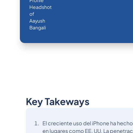
Key Takeways
El creciente uso del iPhone ha hec
en lugares como EE. UU. La penetraci