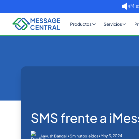
Mis
Productos
Servicios
Pr
Inicio
Blog
SMS frente a iMessage
SMS APIs
SMS frente a iMe
•
•
May 3, 2024
Aayush Bangali
5
minutos leídos