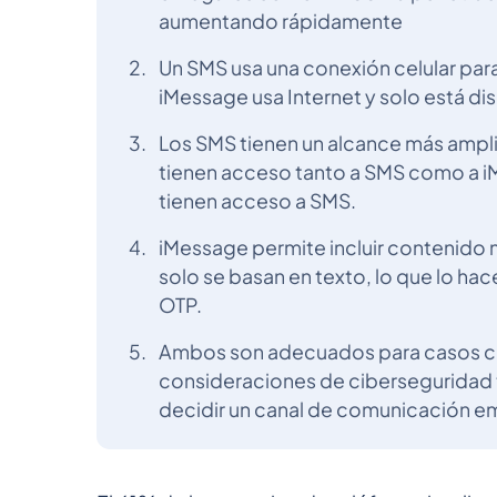
aumentando rápidamente
Un SMS usa una conexión celular par
iMessage usa Internet y solo está di
Los SMS tienen un alcance más ampli
tienen acceso tanto a SMS como a iM
tienen acceso a SMS.
iMessage permite incluir contenido 
solo se basan en texto, lo que lo h
OTP.
Ambos son adecuados para casos com
consideraciones de ciberseguridad t
decidir un canal de comunicación em