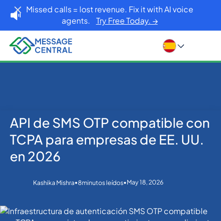
Missed calls = lost revenue. Fix it with AI voice
agents.
Try Free Today. →
API de SMS OTP compatible con
Inicio
Blog
OTP SMS Verification
API de SMS OTP compatible con TCPA para
TCPA para empresas de EE. UU.
empresas de EE. UU. en 2026
en 2026
•
•
May 18, 2026
Kashika Mishra
8
minutos leídos