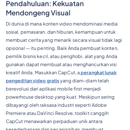
Pendahuluan: Kekuatan
Judul 2
Mendongeng Visual
Di dunia di mana konten video mendominasi media
sosial, pemasaran, dan hiburan, kemampuan untuk
membuat cerita yang menarik secara visual tidak lagi
opsional — itu penting. Baik Anda pembuat konten,
pemilik bisnis kecil, atau penghobi, alat yang Anda
gunakan dapat membuat atau menghancurkan visi
kreatif Anda. Masukkan CapCut, a
perangkat lunak
pengeditan video gratis
yang diam-diam telah
berevolusi dari aplikasi mobile first menjadi
powerhouse desktop yang kuat. Meskipun sering
dibayangi oleh raksasa industri seperti Adobe
Premiere atau DaVinci Resolve, toolkit canggih
CapCut menawarkan perpaduan unik antara
kesederhanaan dan kecanggihan, membuat