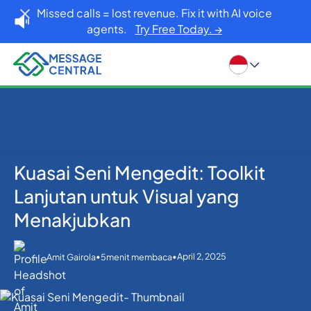
Missed calls = lost revenue. Fix it with AI voice
agents.
Try Free Today. →
Kuasai Seni Mengedit: Toolkit
Rumah
Blog
Lainnya
Kuasai Seni Mengedit: Toolkit Lanjutan untuk Visual
Lanjutan untuk Visual yang
yang Menakjubkan
Menakjubkan
•
•
April 2, 2025
Amit Gairola
5
menit membaca