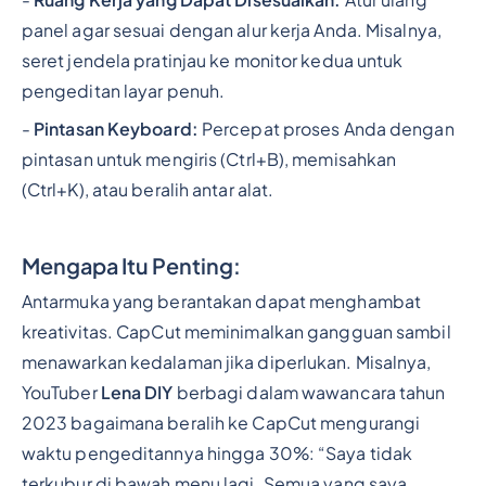
panel agar sesuai dengan alur kerja Anda. Misalnya,
seret jendela pratinjau ke monitor kedua untuk
pengeditan layar penuh.
-
Pintasan Keyboard:
Percepat proses Anda dengan
pintasan untuk mengiris (Ctrl+B), memisahkan
(Ctrl+K), atau beralih antar alat.
Mengapa Itu Penting:
Antarmuka yang berantakan dapat menghambat
kreativitas. CapCut meminimalkan gangguan sambil
menawarkan kedalaman jika diperlukan. Misalnya,
YouTuber
Lena DIY
berbagi dalam wawancara tahun
2023 bagaimana beralih ke CapCut mengurangi
waktu pengeditannya hingga 30%: “Saya tidak
terkubur di bawah menu lagi. Semua yang saya