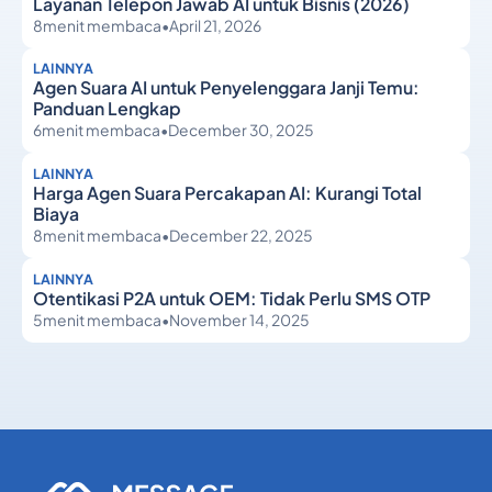
Layanan Telepon Jawab AI untuk Bisnis (2026)
8
menit membaca
•
April 21, 2026
LAINNYA
Agen Suara AI untuk Penyelenggara Janji Temu:
Panduan Lengkap
6
menit membaca
•
December 30, 2025
LAINNYA
Harga Agen Suara Percakapan AI: Kurangi Total
Biaya
8
menit membaca
•
December 22, 2025
LAINNYA
Otentikasi P2A untuk OEM: Tidak Perlu SMS OTP
5
menit membaca
•
November 14, 2025
Lainnya
Lainnya