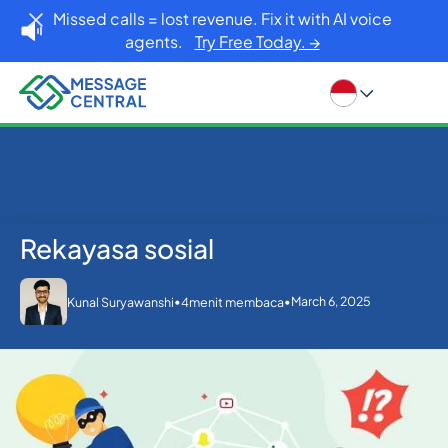
Missed calls = lost revenue. Fix it with AI voice
agents.
Try Free Today. →
Rekayasa sosial
Rumah
Blog
Rekayasa sosial
Lainnya
•
•
March 6, 2025
Kunal Suryawanshi
4
menit membaca