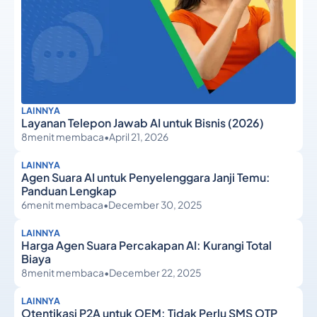
LAINNYA
Layanan Telepon Jawab AI untuk Bisnis (2026)
8
menit membaca
•
April 21, 2026
LAINNYA
Agen Suara AI untuk Penyelenggara Janji Temu:
Panduan Lengkap
6
menit membaca
•
December 30, 2025
LAINNYA
Harga Agen Suara Percakapan AI: Kurangi Total
Biaya
8
menit membaca
•
December 22, 2025
LAINNYA
Otentikasi P2A untuk OEM: Tidak Perlu SMS OTP