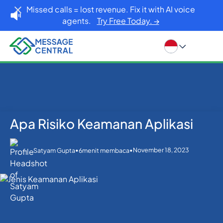
Missed calls = lost revenue. Fix it with AI voice
agents.
Try Free Today. →
Apa Risiko Keamanan Aplikasi
Rumah
Blog
Lainnya
Apa Risiko Keamanan Aplikasi
•
•
November 18, 2023
Satyam Gupta
6
menit membaca