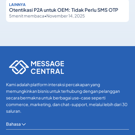
LAINNYA
Otentikasi P2A untuk OEM: Tidak Perlu SMS OTP
5
menit membaca
•
November 14, 2025
Lainnya
Lainnya
Kami adalah platform interaksi percakapan yang
memungkinkan bisnis untuk terhubung dengan pelanggan
secara bermakna untuk berbagai use-case seperti
commerce, marketing, dan chat-support, melalui lebih dari 30
saluran.
Bahasa