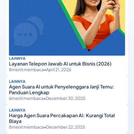
LAINNYA
Layanan Telepon Jawab AI untuk Bisnis (2026)
8
menit membaca
•
April 21, 2026
LAINNYA
Agen Suara AI untuk Penyelenggara Janji Temu:
Panduan Lengkap
6
menit membaca
•
December 30, 2025
LAINNYA
Harga Agen Suara Percakapan AI: Kurangi Total
Biaya
8
menit membaca
•
December 22, 2025