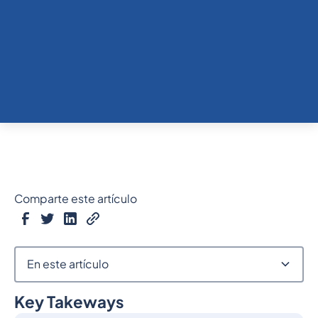
Comparte este artículo
En este artículo
Key Takeways
Epígrafe 2