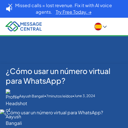
Missed calls = lost revenue. Fix it with AI voice
agents.
Try Free Today. →
¿Cómo usar un número virtual
Inicio
Blog
WhatsApp
¿Cómo usar un número virtual para WhatsApp?
para WhatsApp?
•
•
June 3, 2024
Aayush Bangali
7
minutos leídos