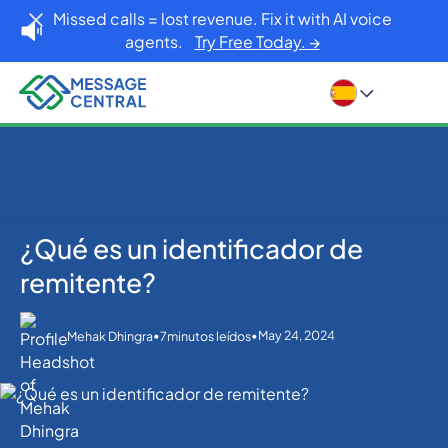
Missed calls = lost revenue. Fix it with AI voice
agents.
Try Free Today. →
¿Qué es un identificador de
Inicio
Blog
SMS APIs
¿Qué es un identificador de remitente?
remitente?
•
•
May 24, 2024
Mehak Dhingra
7
minutos leídos