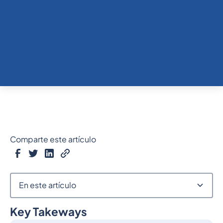
Comparte este artículo
En este artículo
Key Takeways
Epígrafe 2