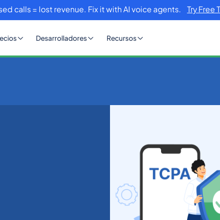
sed calls = lost revenue. Fix it with AI voice agents.
Try Free 
ecios
Desarrolladores
Recursos