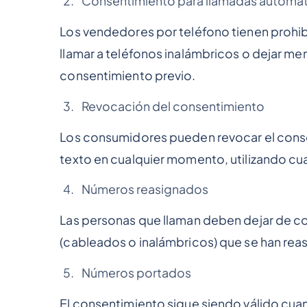
Consentimiento para llamadas automa
Los vendedores por teléfono tienen prohi
llamar a teléfonos inalámbricos o dejar m
consentimiento previo.
Revocación del consentimiento
Los consumidores pueden revocar el conse
texto en cualquier momento, utilizando c
Números reasignados
Las personas que llaman deben dejar de c
(cableados o inalámbricos) que se han rea
Números portados
El consentimiento sigue siendo válido cua