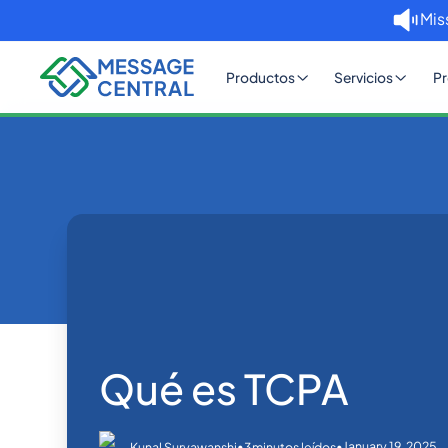
Mis
Productos
Servicios
Pr
Inicio
Blog
Qué es TCPA
Others
Qué es TCPA
•
•
January 19, 2025
Kunal Suryawanshi
3
minutos leídos