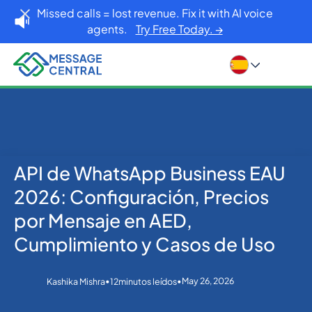
Missed calls = lost revenue. Fix it with AI voice
agents.
Try Free Today. →
API de WhatsApp Business EAU
Inicio
Blog
WhatsApp
API de WhatsApp Business EAU 2026: Configuración,
2026: Configuración, Precios
Precios por Mensaje en AED, Cumplimiento y Casos
de Uso
por Mensaje en AED,
Cumplimiento y Casos de Uso
•
•
May 26, 2026
Kashika Mishra
12
minutos leídos