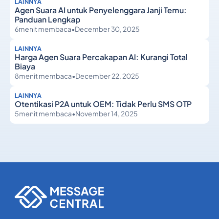
LAINNYA
Agen Suara AI untuk Penyelenggara Janji Temu:
Panduan Lengkap
6
menit membaca
•
December 30, 2025
LAINNYA
Harga Agen Suara Percakapan AI: Kurangi Total
Biaya
8
menit membaca
•
December 22, 2025
LAINNYA
Otentikasi P2A untuk OEM: Tidak Perlu SMS OTP
5
menit membaca
•
November 14, 2025
Lainnya
Lainnya