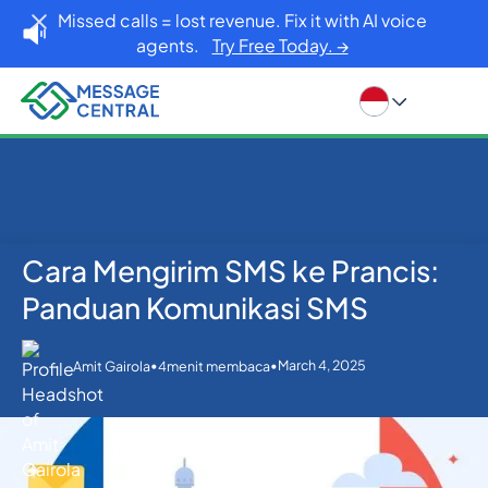
Missed calls = lost revenue. Fix it with AI voice
agents.
Try Free Today. →
Cara Mengirim SMS ke Prancis:
Rumah
Blog
Lainnya
Cara Mengirim SMS ke Prancis: Panduan Komunikasi
Panduan Komunikasi SMS
SMS
•
•
March 4, 2025
Amit Gairola
4
menit membaca