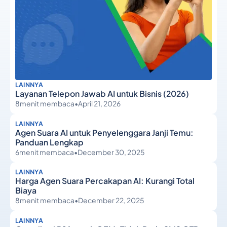
LAINNYA
Layanan Telepon Jawab AI untuk Bisnis (2026)
8
menit membaca
•
April 21, 2026
LAINNYA
Agen Suara AI untuk Penyelenggara Janji Temu:
Panduan Lengkap
6
menit membaca
•
December 30, 2025
LAINNYA
Harga Agen Suara Percakapan AI: Kurangi Total
Biaya
8
menit membaca
•
December 22, 2025
LAINNYA