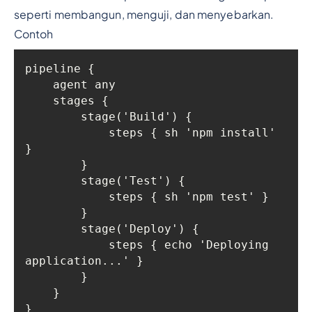
seperti membangun, menguji, dan menyebarkan.
Contoh
            steps { sh 'npm install' 
            steps { echo 'Deploying 