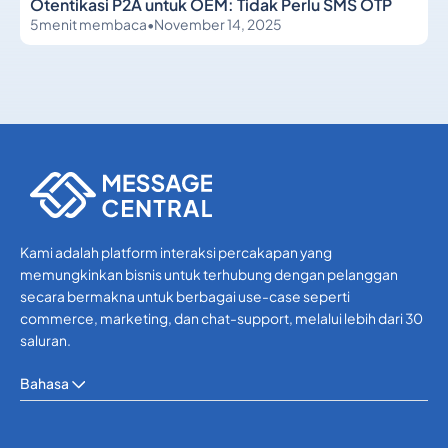
Otentikasi P2A untuk OEM: Tidak Perlu SMS OTP
5
menit membaca
•
November 14, 2025
Lainnya
Lainnya
Kami adalah platform interaksi percakapan yang
memungkinkan bisnis untuk terhubung dengan pelanggan
secara bermakna untuk berbagai use-case seperti
commerce, marketing, dan chat-support, melalui lebih dari 30
saluran.
Bahasa