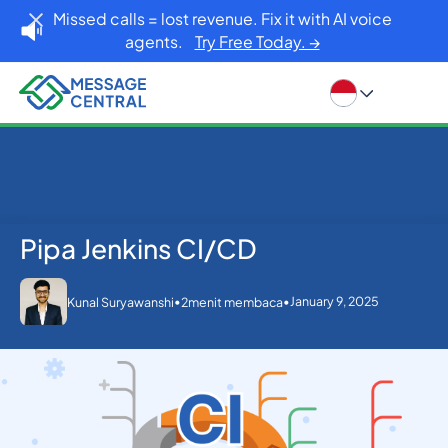
Missed calls = lost revenue. Fix it with AI voice
agents.
Try Free Today. →
Pipa Jenkins CI/CD
Rumah
Blog
Pipa Jenkins CI/CD
Lainnya
•
•
January 9, 2025
Kunal Suryawanshi
2
menit membaca