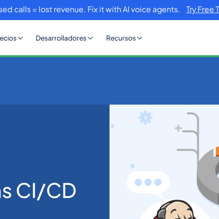
sed calls = lost revenue. Fix it with AI voice agents.
Try Free 
ecios
Desarrolladores
Recursos
ns CI/CD