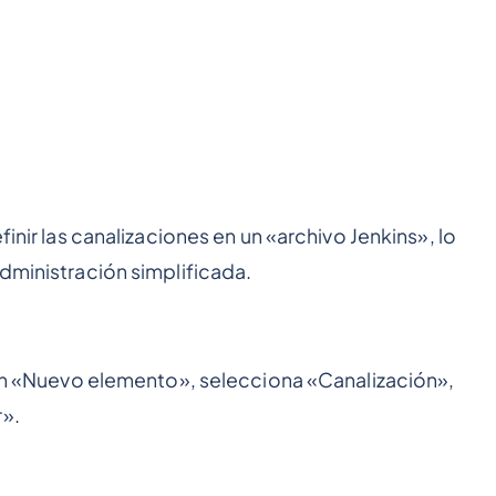
finir las canalizaciones en un «archivo Jenkins», lo
administración simplificada.
c en «Nuevo elemento», selecciona «Canalización»,
r».