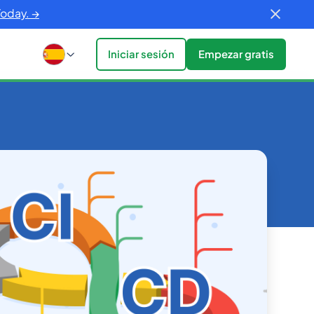
Today. →
Iniciar sesión
Empezar gratis