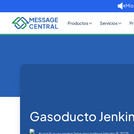
Mis
Productos
Servicios
Pr
Inicio
Blog
Gasoducto Jenkins CI/CD
Others
Gasoducto Jenki
•
•
January 9, 2025
Kunal Suryawanshi
2
minutos leídos