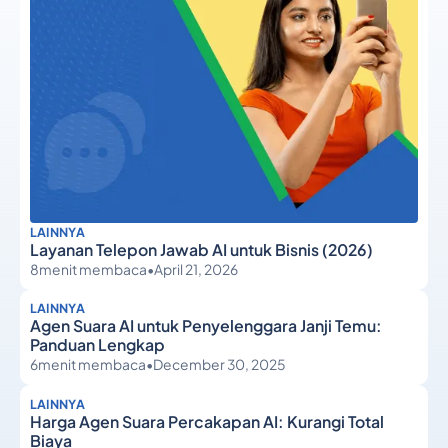
LAINNYA
Layanan Telepon Jawab AI untuk Bisnis (2026)
8
menit membaca
•
April 21, 2026
LAINNYA
Agen Suara AI untuk Penyelenggara Janji Temu:
Panduan Lengkap
6
menit membaca
•
December 30, 2025
LAINNYA
Harga Agen Suara Percakapan AI: Kurangi Total
Biaya