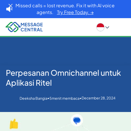
Missed calls = lost revenue. Fix it with AI voice
agents.
Try Free Today. →
Perpesanan Omnichannel untuk
Rumah
Blog
Lainnya
Perpesanan Omnichannel untuk Aplikasi Ritel
Aplikasi Ritel
•
•
December 28, 2024
Deeksha Bangia
5
menit membaca