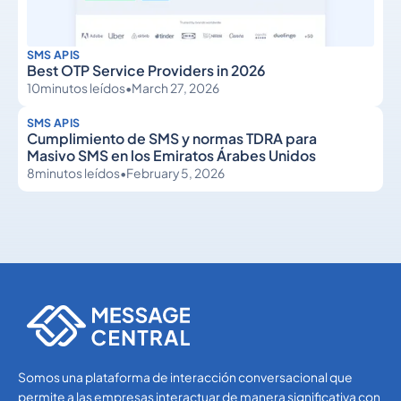
SMS APIS
Best OTP Service Providers in 2026
10
minutos leídos
•
March 27, 2026
SMS APIS
Cumplimiento de SMS y normas TDRA para
Masivo SMS en los Emiratos Árabes Unidos
8
minutos leídos
•
February 5, 2026
SMS APIs
SMS APIs
Somos una plataforma de interacción conversacional que
permite a las empresas interactuar de manera significativa con