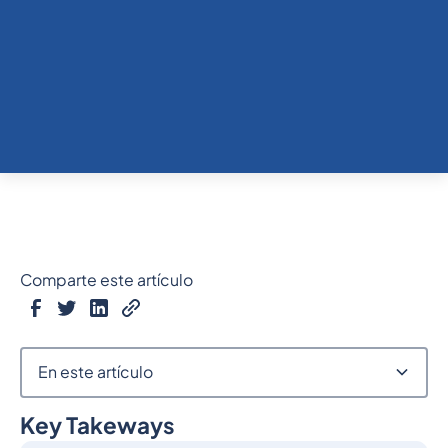
Comparte este artículo
En este artículo
Key Takeways
Epígrafe 2