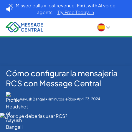
Missed calls = lost revenue. Fix it with AI voice
agents.
Try Free Today. →
Cómo configurar la mensajería
Inicio
Blog
SMS APIs
Cómo configurar la mensajería RCS con Message
RCS con Message Central
Central
•
•
April 23, 2024
Aayush Bangali
4
minutos leídos