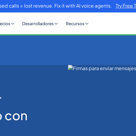
sed calls = lost revenue. Fix it with AI voice agents.
Try Free 
ecios
Desarrolladores
Recursos
texto con plantillas
r
o con