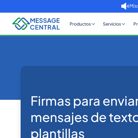
Mis
Productos
Servicios
Pr
Inicio
Blog
Firmas para enviar mensajes de 
Others
Firmas para envia
mensajes de text
plantillas