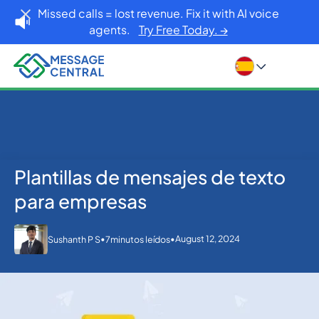
Missed calls = lost revenue. Fix it with AI voice
agents.
Try Free Today. →
Plantillas de mensajes de texto
Inicio
Blog
SMS APIs
Plantillas de mensajes de texto para empresas
para empresas
•
•
August 12, 2024
Sushanth P S
7
minutos leídos