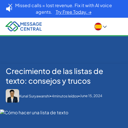
Missed calls = lost revenue. Fix it with AI voice
agents.
Try Free Today. →
Crecimiento de las listas de
Inicio
Blog
SMS APIs
Crecimiento de las listas de texto: consejos y trucos
texto: consejos y trucos
•
•
June 15, 2024
Kunal Suryawanshi
4
minutos leídos