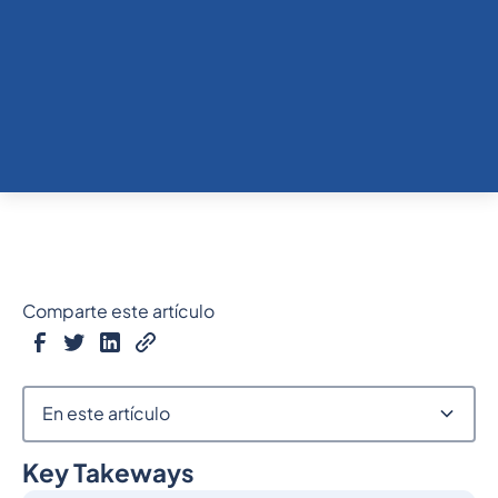
Comparte este artículo
En este artículo
Key Takeways
Epígrafe 2