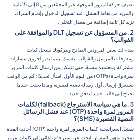
تضيف حركة المرور الموجهة عبر المجمّعين من 8 إلى 15 ثانية
والمزيد من نقاط الفشل. عند تسجيل الدخول وإتمام الشراء،
تزيد كل ثانية إضافية من معدل التخلي.
2. من المسؤول عن تسجيل DLT والموافقة على
القوالب؟
يقدم لك بعض المزودين النماذج ويتركونك تسجل كيانك
ومعرفات المرسل والقوالب بنفسك. بينما يدير آخرون مسارات
مشتركة ومعتمدة مسبقًا حتى تتمكن من إرسال كلمات المرور
لمرة واحدة (OTPs) من اليوم الأول. اسأل تحديدًا: كم من الوقت
يستغرق إرسال أول رسالة نصية قصيرة، وماذا يحدث عندما
تحتاج إلى قالب جديد لتدفق جديد.
3. ما هي سياسة الاسترجاع (fallback) لكلمات
المرور لمرة واحدة (OTP) عند فشل الرسائل
النصية القصيرة (SMS)؟
تفشل استراتيجية كلمات المرور لمرة واحدة (OTP) أحادية القناة
بمجرد تدهور المسار. ابحث عن استرجاع تلقائي إلى كلمات مرور