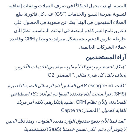
النصية الهندية يحمل احتكاكًا في صرف العملات ونفقات إضافية
لتسوية ضريبة السلع والخدمات (GST) على كل فاتورة. يبلغ
العملاء المقيمون في الهند أيضًا عن صعوبة في الحصول على
دعم برنامج الشركاء والمنصة في الوقت المناسب، نظرًا لأن
خارطة طريق الدعم تتجه بشكل متزايد نحو نظام CRM وقاعدة
عملاء الشركات العالمية.
آراء المستخدمين
"
هيكل التسعير مرتفع قليلاً مقارنة بمقدمي الخدمات الآخرين.
بخلاف ذلك، كل شيء مثالي.
" المصدر: G2
"
كانت MessageBird في السابق أداة للرسائل النصية القصيرة
(SMS). ثم أصبحت أداة متعددة القنوات، ثم أداة ذكاء اصطناعي
للمحادثة، والآن نظام CRM. نشيد بابتكارهم، لكنه أمر مربك
للغاية كعميل.
" المصدر: Capterra
"
لقد قمنا الآن بدمج صندوق الوارد متعدد القنوات، ومنذ ذلك الحين
لا يتوفر أي دعم. لكي تسمح خدمتنا (SaaS) لمستخدمينا