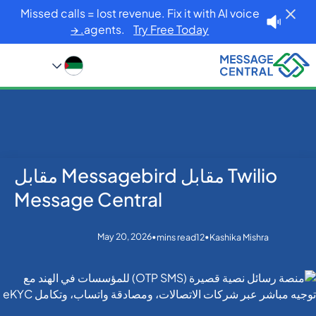
Missed calls = lost revenue. Fix it with AI voice
agents.
Try Free Today. →
Twilio مقابل Messagebird مقابل
Blog
Home
OTP SMS Verification
Twilio مقابل Messagebird مقابل Message Central
Message Central
May 20, 2026
•
•
mins read
12
Kashika Mishra