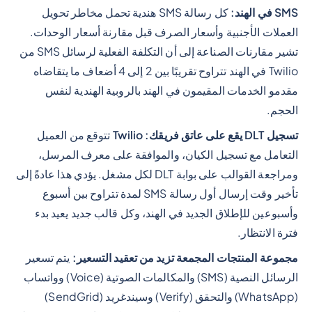
SMS في الهند:
كل رسالة SMS هندية تحمل مخاطر تحويل
العملات الأجنبية وأسعار الصرف قبل مقارنة أسعار الوحدات.
تشير مقارنات الصناعة إلى أن التكلفة الفعلية لرسائل SMS من
Twilio في الهند تتراوح تقريبًا بين 2 إلى 4 أضعاف ما يتقاضاه
مقدمو الخدمات المقيمون في الهند بالروبية الهندية لنفس
الحجم.
تسجيل DLT يقع على عاتق فريقك: Twilio
تتوقع من العميل
التعامل مع تسجيل الكيان، والموافقة على معرف المرسل،
ومراجعة القوالب على بوابة DLT لكل مشغل. يؤدي هذا عادةً إلى
تأخير وقت إرسال أول رسالة SMS لمدة تتراوح بين أسبوع
وأسبوعين للإطلاق الجديد في الهند، وكل قالب جديد يعيد بدء
فترة الانتظار.
مجموعة المنتجات المجمعة تزيد من تعقيد التسعير:
يتم تسعير
الرسائل النصية (SMS) والمكالمات الصوتية (Voice) وواتساب
(WhatsApp) والتحقق (Verify) وسيندغريد (SendGrid)