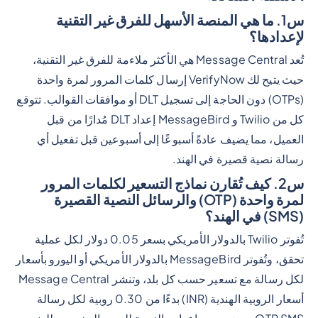
س1. ما هي المنصة الأسهل للفرق غير التقنية
لإعدادها؟
تُعد Message Central هي الأكثر ملاءمة للفرق غير التقنية،
حيث يتيح لك VerifyNow إرسال كلمات المرور لمرة واحدة
(OTPs) دون الحاجة إلى تسجيل DLT أو موافقات القوالب. تتوقع
كل من Twilio و MessageBird إعداد DLT مُدارًا من قبل
العميل، مما يضيف عادةً أسبوعًا إلى أسبوعين قبل تفعيل أي
رسالة نصية قصيرة في الهند.
س2. كيف تُقارن نماذج التسعير لكلمات المرور
لمرة واحدة (OTP) والرسائل النصية القصيرة
(SMS) في الهند؟
تُفوتر Twilio بالدولار الأمريكي بسعر 0.05 دولار لكل عملية
تحقق، وتُفوتر MessageBird بالدولار الأمريكي أو اليورو بأسعار
لكل رسالة مع تسعير حسب كل بلد، وتنشر Message Central
أسعار الروبية الهندية (INR) بدءًا من 0.30 روبية لكل رسالة