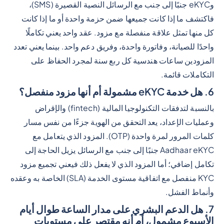
وeKYC جنبًا إلى جنب مع الرسائل النصية القصيرة (SMS)،
فاكتشف ما إذا كانت جميعها ضمن حزمة واحدة أو ما إذا كانت
كل منها تمثل علاقة منفصلة مع مزود. عقد واحد يعني تكاملًا
واحدًا للصيانة، وفاتورة واحدة، وفريق دعم واحد. بينما يعني تعدد
المزودين ساعات هندسية كل ربع سنة لمجرد الحفاظ على
التكاملات قائمة.
6. هل خدمة eKYC مشمولة أم أنها مزود منفصل؟
بالنسبة لتدفقات التكنولوجيا المالية (fintech) والإقراض
وعمليات الإعداد، يعد التحقق من الهوية جزءًا من نفس مسار
كلمات المرور لمرة واحدة (OTP). المزود الذي يتعامل مع
Aadhaar eKYC جنبًا إلى جنب مع الرسائل يزيل الحاجة إلى
تكامل إضافي؛ أما المزود الذي لا يفعل ذلك فيعني تجميع مزود
KYC منفصل مع اتفاقية مستوى الخدمة (SLA) الخاصة به وعقده
وأنماط الفشل.
7. هل الدعم البشري على مدار الساعة طوال أيام
الأسبوع مشمول، أم أنه مقتصر على مستويات