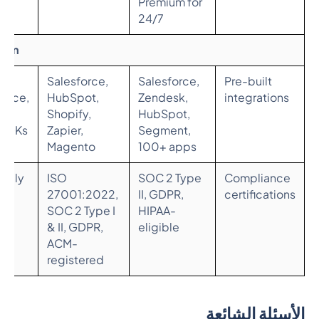
Premium for
24/7
tem
Salesforce,
Salesforce,
Pre-built
lace,
HubSpot,
Zendesk,
integrations
Is,
Shopify,
HubSpot,
 SDKs
Zapier,
Segment,
Magento
100+ apps
licly
ISO
SOC 2 Type
Compliance
sed
27001:2022,
II, GDPR,
certifications
SOC 2 Type I
HIPAA-
& II, GDPR,
eligible
ACM-
registered
الأسئلة الشائعة