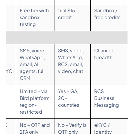
,000
Free tier with
$15 trial
Sandbox /
e
sandbox
credit
free credits
testing
ge
SMS, voice,
SMS, voice,
Channel
pp,
WhatsApp,
WhatsApp,
breadth
ice
email, AI
RCS, email,
, eKYC
agents, full
video, chat
CRM
CS
Limited – via
Yes – GA,
RCS
Bird platform,
20+
Business
region-
countries
Messaging
restricted
KYC
No – OTP and
No – Verify is
eKYC /
2FA only
OTP only
identity