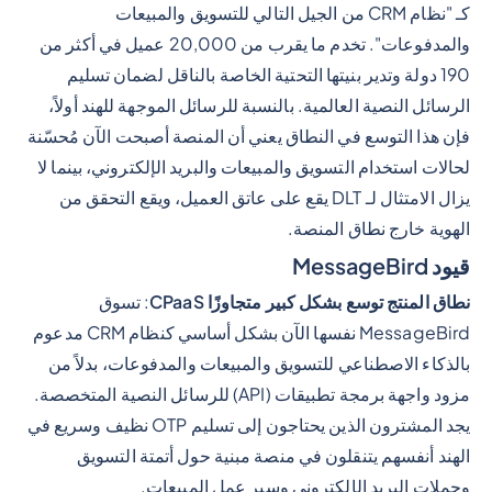
كـ "نظام CRM من الجيل التالي للتسويق والمبيعات
والمدفوعات". تخدم ما يقرب من 20,000 عميل في أكثر من
190 دولة وتدير بنيتها التحتية الخاصة بالناقل لضمان تسليم
الرسائل النصية العالمية. بالنسبة للرسائل الموجهة للهند أولاً،
فإن هذا التوسع في النطاق يعني أن المنصة أصبحت الآن مُحسّنة
لحالات استخدام التسويق والمبيعات والبريد الإلكتروني، بينما لا
يزال الامتثال لـ DLT يقع على عاتق العميل، ويقع التحقق من
الهوية خارج نطاق المنصة.
قيود MessageBird
نطاق المنتج توسع بشكل كبير متجاوزًا CPaaS
: تسوق
MessageBird نفسها الآن بشكل أساسي كنظام CRM مدعوم
بالذكاء الاصطناعي للتسويق والمبيعات والمدفوعات، بدلاً من
مزود واجهة برمجة تطبيقات (API) للرسائل النصية المتخصصة.
يجد المشترون الذين يحتاجون إلى تسليم OTP نظيف وسريع في
الهند أنفسهم يتنقلون في منصة مبنية حول أتمتة التسويق
وحملات البريد الإلكتروني وسير عمل المبيعات.