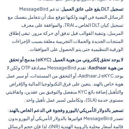
تسجيل DLT يقع على عاتق العميل
: تدعم MessageBird
الرسائل النصية في الهند ولكنها تتوقع منك أن تتعامل بنفسك مع
تسجيل كيان DLT الخاص بـ TRAI، والموافقة على معرف
المرسل، وتنقية القوالب قبل تدفق أي حركة مرور. تبقى إطلاق
المنتجات الجديدة والحملات التجريبية معلقة بسبب الإجراءات
الورقية التنظيمية حتى يتم الحصول على الموافقات.
لا يوجد تحقق إلكتروني من هوية العميل (eKYC) مدمج أو تحقق
من هوية Aadhaar
: تقدم MessageBird مصادقة OTP ولكن لا
يوجد eKYC لـ Aadhaar، أو التحقق من المستندات، أو سير عمل
هوية خاص بالهند. يتعين على فرق التكنولوجيا المالية والإقراض
والتأهيل إضافة بائع KYC منفصل والتوفيق بين عقدين، واتفاقيتي
مستوى خدمة (SLA)، وتكاملين لسير عمل تأهيل واحد.
تسعير بالدولار الأمريكي/اليورو وفجوة في الدعم الخاص بالهند
:
تصدر MessageBird فواتيرها بالدولار الأمريكي أو اليورو بدون
قائمة أسعار محلية بالروبية الهندية (INR)، لذا فإن حجم الرسائل