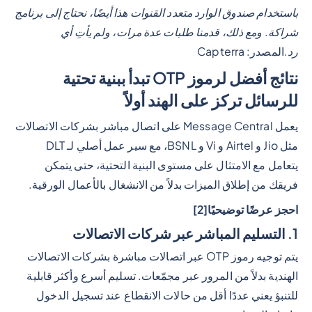
باستخدام صندوق الوارد متعدد القنوات هذا أيضًا، نحتاج إلى برنامج
شراكة. ومع ذلك، قدمنا طلبات عدة مرات، ولم يأتِ أي
رد.
المصدر: Capterra
نتائج أفضل لرموز OTP تبدأ ببنية تحتية
للرسائل تركز على الهند أولاً
يعمل Message Central على اتصال مباشر بشركات الاتصالات
مثل Jio و Airtel و Vi و BSNL، مع سير عمل أصلي لـ DLT
يتعامل مع الامتثال على مستوى البنية التحتية، حتى يتمكن
فريقك من إطلاق الميزات بدلاً من الانشغال بالأعمال الورقية.
احجز عرضًا توضيحيًا[2]
1. التسليم المباشر عبر شركات الاتصالات
يتم توجيه رموز OTP عبر اتصالات مباشرة بشركات الاتصالات
الهندية بدلاً من المرور عبر مجمّعات. تسليم أسرع وأكثر قابلية
للتنبؤ يعني عددًا أقل من حالات الانقطاع عند تسجيل الدخول