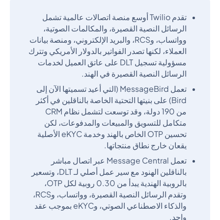
تقدم Twilio أوسع منصة اتصالات عالمية تشمل
الرسائل النصية القصيرة، والمكالمات الصوتية،
وواتساب، وRCS، والبريد الإلكتروني، ومنصة بيانات
العملاء، لكنها تصدر الفواتير بالدولار الأمريكي وتترك
مسؤولية تسجيل DLT على عاتق العميل لخدمات
الرسائل النصية القصيرة في الهند.
تعمل MessageBird (التي أعيد تسميتها الآن إلى
Bird) على بنيتها التحتية الخاصة بالناقلين في أكثر
من 190 دولة، وقد توسعت لتشمل نظام CRM
متكامل للتسويق والمبيعات والمدفوعات، لكن
تحسين OTP الخاص بالهند وخدمة eKYC الأصلية
يقعان خارج نطاق منتجاتها.
تعمل Message Central عبر اتصال مباشر
بالناقلين الهنود مع سير عمل أصلي لـ DLT، وتسعير
بالروبية الهندية يبدأ من 0.30 روبية لكل OTP،
وتقدم الرسائل النصية القصيرة، وواتساب، وRCS،
والذكاء الاصطناعي الصوتي، وeKYC بموجب عقد
واحد.