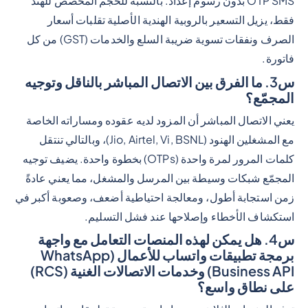
OTP SMS بدون رسوم إعداد. بالنسبة للحجم المخصص للهند
فقط، يزيل التسعير بالروبية الهندية الأصلية تقلبات أسعار
الصرف ونفقات تسوية ضريبة السلع والخدمات (GST) من كل
فاتورة.
س3. ما الفرق بين الاتصال المباشر بالناقل وتوجيه
المجمّع؟
يعني الاتصال المباشر أن المزود لديه عقوده ومساراته الخاصة
مع المشغلين الهنود (Jio, Airtel, Vi, BSNL)، وبالتالي تنتقل
كلمات المرور لمرة واحدة (OTPs) بخطوة واحدة. يضيف توجيه
المجمّع شبكات وسيطة بين المرسل والمشغل، مما يعني عادةً
زمن استجابة أطول، ومعالجة احتياطية أضعف، وصعوبة أكبر في
استكشاف الأخطاء وإصلاحها عند فشل التسليم.
س4. هل يمكن لهذه المنصات التعامل مع واجهة
برمجة تطبيقات واتساب للأعمال (WhatsApp
Business API) وخدمات الاتصالات الغنية (RCS)
على نطاق واسع؟