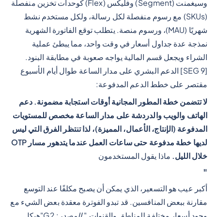
وسيغمنت (Segment) وفليكس (Flex) كوحدات تخزين منفصلة
(SKUs) مع رسوم منفصلة لكل رسالة، ولكل مستخدم نشط
شهريًا (MAU)، ورسوم منصة. يتطلب توقع الفاتورة الشهرية
نمذجة عدة جداول أسعار في وقت واحد، مما يبطئ عملية
الشراء ويجعل قسم المالية يواجه صعوبة في مطابقة البنود.
[SEG 9] الدعم البشري على مدار الساعة طوال أيام الأسبوع
مقتصر على خطط الدعم المدفوعة:
لا تتضمن خطة المطور المجانية أوقات استجابة مضمونة. دعم
الهاتف والويب والدردشة على مدار الساعة مخصص للمستويات
المدفوعة (الإنتاج، الأعمال، المميزة)، لذا تنتظر الفرق التي ليس
لديها خطة مدفوعة حتى ساعات العمل عندما يتدهور مسار OTP
خلال الليل.
ماذا يقول المستخدمون
"
أكبر عيب هو التسعير، الذي يمكن أن يصبح مكلفًا عند التوسع
مقارنة ببعض المنافسين. قد تبدو الفوترة معقدة بعض الشيء مع
وجود أسعار مختلفة للمناطق والقنوات.
" المصدر: G2
"هيكل