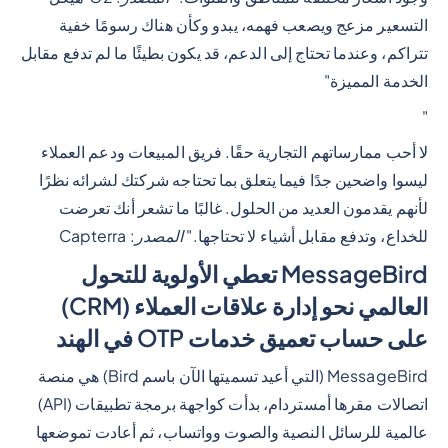
التسعير مزعج ويصعب فهمه، يبدو وكأن هناك رسومًا خفية
تتراكم، وعندما تحتاج إلى الدعم، قد يكون بطيئًا ما لم تدفع مقابل
الخدمة المميزة"
"
لا أحب ممارساتهم التجارية حقًا. فريق المبيعات ودعم العملاء
ليسوا واضحين جدًا فيما يتعلق بما تحتاجه شركتك لشرائه نظرًا
لأنهم يقدمون العديد من الحلول. غالبًا ما تشعر أنك تعرضت
للخداع، وتدفع مقابل أشياء لا تحتاجها.
" المصدر: Capterra
MessageBird تعطي الأولوية للتحول
العالمي نحو إدارة علاقات العملاء (CRM)
على حساب تعميق خدمات OTP في الهند
MessageBird (التي أعيد تسميتها الآن باسم Bird) هي منصة
اتصالات مقرها أمستردام، بدأت كواجهة برمجة تطبيقات (API)
عالمية للرسائل النصية والصوت وواتساب، ثم أعادت تموضعها