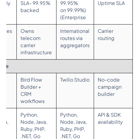
licly
99.95% SLA-
99.95%
Uptime SLA
hed
backed
(99.99% on
Enterprise)
routes
Owns
International
Carrier
n
telecom
routes via
routing
carrier
aggregators
infrastructure
 Use
e
Bird Flow
Twilio Studio
No-code
gn
Builder +
campaign
CRM
builder
workflows
Python,
Python,
API & SDK
ava,
Node, Java,
Node, Java,
availability
EST
Ruby, PHP,
Ruby, PHP,
.NET, Go
.NET, Go