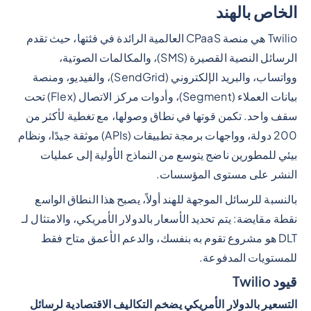
الخاص بالهند
Twilio هي منصة CPaaS العالمية الرائدة في فئتها، حيث تقدم
الرسائل النصية القصيرة (SMS)، والمكالمات الصوتية،
وواتساب، والبريد الإلكتروني (SendGrid)، والفيديو، ومنصة
بيانات العملاء (Segment)، وأدوات مركز الاتصال (Flex) تحت
سقف واحد. تكمن قوتها في نطاق وصولها، مع تغطية لأكثر من
200 دولة، وواجهات برمجة تطبيقات (APIs) موثقة جيدًا، ونظام
بيئي للمطورين ناضج يتوسع من النماذج الأولية إلى عمليات
النشر على مستوى المؤسسات.
بالنسبة للرسائل الموجهة للهند أولاً، يصبح هذا النطاق الواسع
نقطة مقايضة: يتم تحديد الأسعار بالدولار الأمريكي، والامتثال لـ
DLT هو مشروع تقوم به بنفسك، والدعم الأعمق متاح فقط
للمستويات المدفوعة.
قيود Twilio
التسعير بالدولار الأمريكي يضخم التكاليف الاقتصادية لرسائل