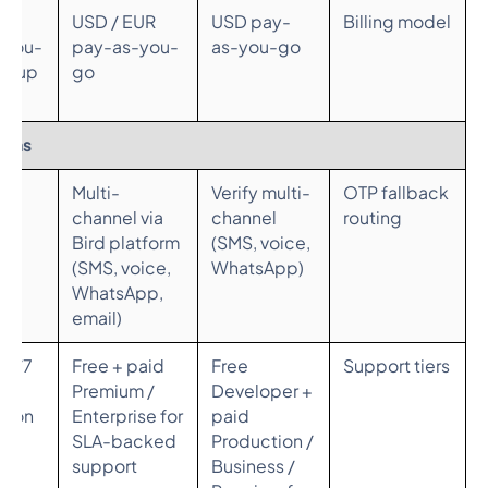
SD
USD / EUR
USD pay-
Billing model
-you-
pay-as-you-
as-you-go
setup
go
ions
tic
Multi-
Verify multi-
OTP fallback
App
channel via
channel
routing
k
Bird platform
(SMS, voice,
MS
(SMS, voice,
WhatsApp)
d
WhatsApp,
email)
Free + paid
Free
Support tiers
t
Premium /
Developer +
d on
Enterprise for
paid
lan
SLA-backed
Production /
support
Business /