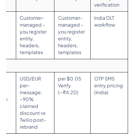
r)
verification
e –
Customer-
Customer-
India DLT
Now
managed –
managed –
workflow
you register
you register
entity,
entity,
headers,
headers,
templates
templates
USD/EUR
$0.05 per
OTP SMS
S,
per-
Verify
entry pricing
message;
(~₹4.20)
(India)
tion
~90%
claimed
discount vs
Twilio post-
rebrand