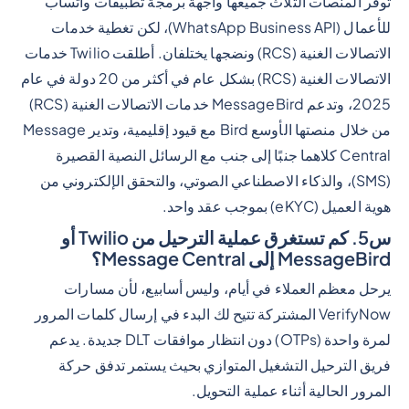
توفر المنصات الثلاث جميعها واجهة برمجة تطبيقات واتساب
للأعمال (WhatsApp Business API)، لكن تغطية خدمات
الاتصالات الغنية (RCS) ونضجها يختلفان. أطلقت Twilio خدمات
الاتصالات الغنية (RCS) بشكل عام في أكثر من 20 دولة في عام
2025، وتدعم MessageBird خدمات الاتصالات الغنية (RCS)
من خلال منصتها الأوسع Bird مع قيود إقليمية، وتدير Message
Central كلاهما جنبًا إلى جنب مع الرسائل النصية القصيرة
(SMS)، والذكاء الاصطناعي الصوتي، والتحقق الإلكتروني من
هوية العميل (eKYC) بموجب عقد واحد.
س5. كم تستغرق عملية الترحيل من Twilio أو
MessageBird إلى Message Central؟
يرحل معظم العملاء في أيام، وليس أسابيع، لأن مسارات
VerifyNow المشتركة تتيح لك البدء في إرسال كلمات المرور
لمرة واحدة (OTPs) دون انتظار موافقات DLT جديدة. يدعم
فريق الترحيل التشغيل المتوازي بحيث يستمر تدفق حركة
المرور الحالية أثناء عملية التحويل.