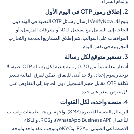
وإتمام الشراء.
2. إطلاق رموز OTP في اليوم الأول
يتيح لك VerifyNow إرسال رسائل OTP النصية في الهند دون
الحاجة إلى التعامل مع تسجيل DLT، أو معرفات المرسل، أو
الموافقات على القوالب. يتم إطلاق المشاريع الجديدة والتجارب
التجريبية في نفس اليوم.
3. تسعير متوقع لكل رسالة
أسعار معلنة تبدأ من 0.30 روبية هندية لكل رسالة OTP نصية، لا
توجد رسوم إعداد، ولا حد أدنى للإنفاق. يمكن لفرق المالية تقدير
تكلفة OTP مقابل حجم التسجيل دون الحاجة إلى التفاوض على
كل عرض سعر على حدة.
4. منصة واحدة، لكل القنوات
الرسائل النصية القصيرة (SMS)، واجهة برمجة تطبيقات واتساب
للأعمال (WhatsApp Business API)، وRCS، والذكاء
الاصطناعي الصوتي، وP2A، وeKYC بموجب عقد واحد ولوحة