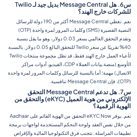
س6. هل Message Central بديل جيد لـ Twilio
للشركات خارج الهند؟
نعم. تغطي Message Central أكثر من 190 دولة للرسائل
النصية القصيرة (SMS) وكلمات المرور لمرة واحدة (OTP)
وتقدم التحقق العالمي بسعر 0.03 دولار، وهو ما يقل بنسبة
40% تقريبًا عن سعر Twilio للتحقق البالغ 0.05 دولار. بالنسبة
لأعباء العمل خارج الهند فقط، قد تظل مجموعة منتجات Twilio
الأوسع (منصة بيانات العملاء CDP، الفيديو، أدوات مراكز
الاتصال) مهمة؛ أما بالنسبة للرسائل وكلمات المرور لمرة واحدة
(OTP)، فإن Message Central تنافسية.
س7. هل تدعم Message Central التحقق
الإلكتروني من هوية العميل (eKYC) والتحقق من
الهوية الرقمية؟
نعم. يوفر eKYC Now التحقق من الهوية القائم على Aadhaar
من خلال نفس العقد ولوحة التحكم المستخدمة لواجهات برمجة
تطبيقات المراسلة. تتجنب فرق التكنولوجيا المالية والإقراض