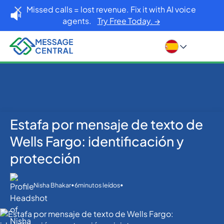
Missed calls = lost revenue. Fix it with AI voice
agents.
Try Free Today. →
Estafa por mensaje de texto de
Inicio
Blog
Others
Estafa por mensaje de texto de Wells Fargo:
Wells Fargo: identificación y
identificación y protección
protección
•
•
Nisha Bhakar
6
minutos leídos