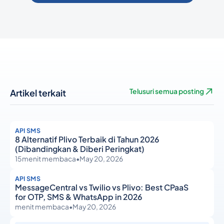
Artikel terkait
Telusuri semua posting
API SMS
8 Alternatif Plivo Terbaik di Tahun 2026
(Dibandingkan & Diberi Peringkat)
15
menit membaca
•
May 20, 2026
API SMS
MessageCentral vs Twilio vs Plivo: Best CPaaS
for OTP, SMS & WhatsApp in 2026
menit membaca
•
May 20, 2026