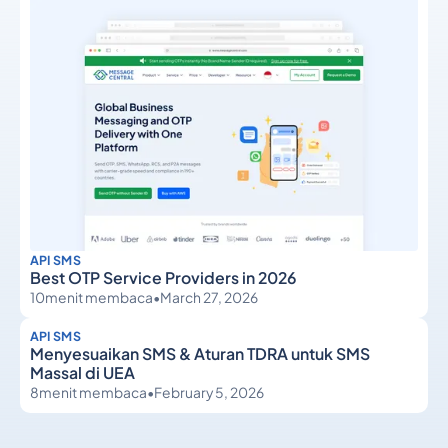
API SMS
Best OTP Service Providers in 2026
10
menit membaca
•
March 27, 2026
API SMS
Menyesuaikan SMS & Aturan TDRA untuk SMS
Massal di UEA
8
menit membaca
•
February 5, 2026