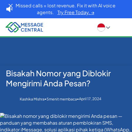
Missed calls = lost revenue. Fix it with AI voice
agents.
Try Free Today. →
Bisakah Nomor yang Diblokir
Rumah
Blog
API SMS
Bisakah Nomor yang Diblokir Mengirimi Anda Pesan?
Mengirimi Anda Pesan?
•
•
April 17, 2024
Kashika Mishra
5
menit membaca